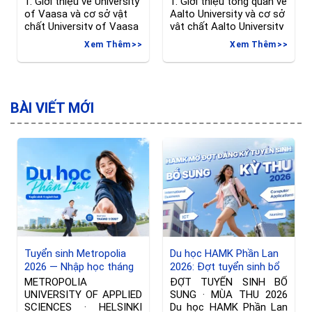
1. Giới thiệu về University
1. Giới thiệu tổng quan về
of Vaasa và cơ sở vật
Aalto University và cơ sở
chất University of Vaasa
vật chất Aalto University
(Đại học Vaasa) là một
là trường đại học nghiên
Xem Thêm
Xem Thêm
trong những trường đại
cứu hàng đầu Phần Lan,
học trẻ, năng động và
được thành lập năm
quốc tế hóa hàng đầu tại
2010 trên cơ sở sáp nhập
Phần Lan. Với sứ mệnh
3 trường đại học danh
“Nạp năng lượng cho
tiếng: Trường Kinh tế
BÀI VIẾT MỚI
doanh nghiệp và xã hội”,
Helsinki, Đại học Công
trường tập trung đào tạo
nghệ Helsinki và Đại học
và
Nghệ thuật
Tuyển sinh Metropolia
Du học HAMK Phần Lan
2026 — Nhập học tháng
2026: Đợt tuyển sinh bổ
01/2027 tại Phần Lan
sung ngành International
METROPOLIA
ĐỢT TUYỂN SINH BỔ
Business & Công nghệ
UNIVERSITY OF APPLIED
SUNG · MÙA THU 2026
thông tin
SCIENCES · HELSINKI
Du học HAMK Phần Lan