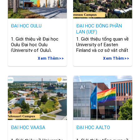
ĐẠI HỌC OULU
ĐẠI HỌC ĐÔNG PHẦN
LAN (UEF)
1. Giới thiệu về Đại học
1. Giới thiệu tổng quan về
Oulu Đại học Oulu
University of Easten
(University of Oulu),
Finland và cơ sở vật chất
thành lập năm 1958 nằm
University of Eastern
Xem Thêm
Xem Thêm
trong TOP 3% thế giới, là
Finland (UEF) là trường
một trong những trường
đại học đa ngành nhất
đại học đa ngành và có
tại Phần Lan, nơi nghiên
quy mô lớn nhất tại Phần
cứu liên ngành và giáo
Lan. Trường được biết
dục chất lượng cao được
đến với thế mạnh nghiên
định hướng nhằm giải
cứu khoa học, công
quyết các thách thức
nghệ, y
toàn cầu và kiến tạo
ĐẠI HỌC VAASA
ĐẠI HỌC AALTO