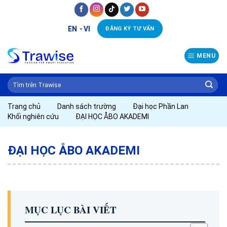
Skip
to
EN
VI
ĐĂNG KÝ TƯ VẤN
content
MENU
Trang chủ
Danh sách trường
Đại học Phần Lan
Khối nghiên cứu
ĐẠI HỌC ÅBO AKADEMI
ĐẠI HỌC ÅBO AKADEMI
MỤC LỤC BÀI VIẾT