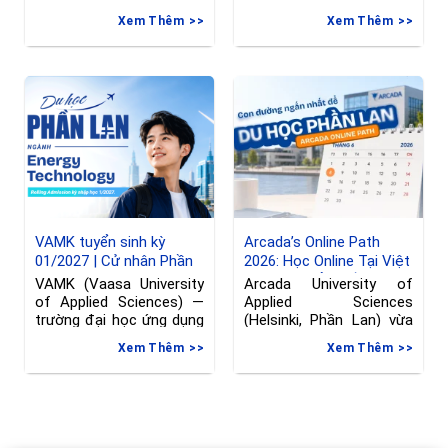
Đợt tuyển sinh riêng —
2026
Xem Thêm
Xem Thêm
Nhập học tháng
VAMK tuyển sinh kỳ
Arcada’s Online Path
01/2027 | Cử nhân Phần
2026: Học Online Tại Việt
Lan ngành Kỹ thuật
Nam, Chuyển Tiếp Sang
VAMK (Vaasa University
Arcada University of
Phần Lan, hạn đăng ký
of Applied Sciences) —
Applied Sciences
đến 08/06/2026
trường đại học ứng dụng
(Helsinki, Phần Lan) vừa
tại Vaasa, Phần
gia hạn deadline nộp đơn
Xem Thêm
Xem Thêm
vào