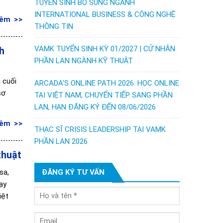
TUYỂN SINH BỔ SUNG NGÀNH
INTERNATIONAL BUSINESS & CÔNG NGHỆ
hêm
THÔNG TIN
VAMK TUYỂN SINH KỲ 01/2027 | CỬ NHÂN
h
PHẦN LAN NGÀNH KỸ THUẬT
 cuối
ARCADA’S ONLINE PATH 2026: HỌC ONLINE
sơ
TẠI VIỆT NAM, CHUYỂN TIẾP SANG PHẦN
LAN, HẠN ĐĂNG KÝ ĐẾN 08/06/2026
hêm
THẠC SĨ CRISIS LEADERSHIP TẠI VAMK
PHẦN LAN 2026
thuật
sa,
ĐĂNG KÝ TƯ VẤN
ạy
iệt