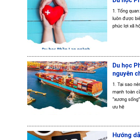
1. Tổng quan
luôn được bi
phúc lợi xã h
Du học Ph
nguyên c
1. Tại sao n
mạnh toàn cầ
“xương sống”
ưu hệ
Hướng dẫn