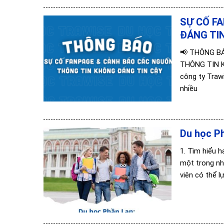
SỰ CỐ F
ĐÁNG TI
📢 THÔNG B
THÔNG TIN KH
công ty Traw
nhiều
Du học P
1. Tìm hiểu 
một trong nhữ
viên có thể 