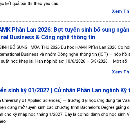
c kết quả bài thi theo yêu cầu.
Xem T
AMK Phần Lan 2026: Đợt tuyển sinh bổ sung ngàn
onal Business & Công nghệ thông tin
INH BỔ SUNG · MÙA THU 2026 Du học HAMK Phần Lan 2026 Cơ hội
ternational Business và nhóm Công nghệ thông tin (ICT) — nộp hồ 
c suất học khép lại. Hạn nộp hồ sơ: 10/6/2026 – 5/8/2026 · Một số
Xem T
n sinh kỳ 01/2027 | Cử nhân Phần Lan ngành Kỹ 
University of Applied Sciences) — trường đại học ứng dụng tại Vaa
iện đang mở tuyển sinh các chương trình Bachelor’s Degree giảng d
nh cho kỳ nhập học tháng 1/2027. Đây là cơ hội dành cho học sinh V
heo