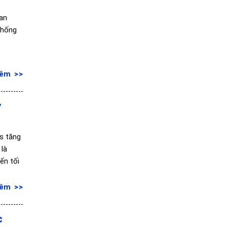
Lan
thống
hêm
ỷ
cs tăng
 là
ến tối
hêm
c