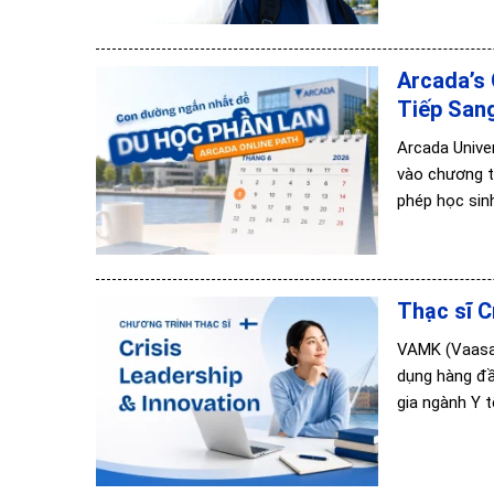
Arcada’s 
Tiếp San
Arcada Univer
vào chương tr
phép học sin
Thạc sĩ C
VAMK (Vaasa 
dụng hàng đầ
gia ngành Y t