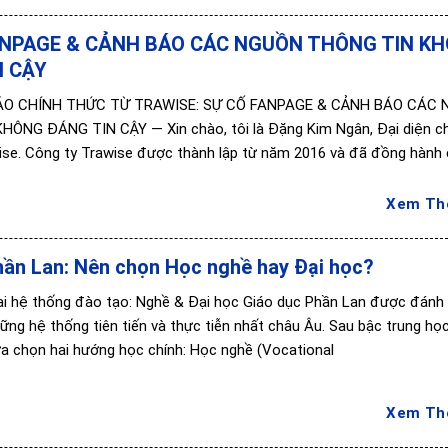
ANPAGE & CẢNH BÁO CÁC NGUỒN THÔNG TIN K
N CẬY
ÁO CHÍNH THỨC TỪ TRAWISE: SỰ CỐ FANPAGE & CẢNH BÁO CÁC
ÔNG ĐÁNG TIN CẬY — Xin chào, tôi là Đặng Kim Ngân, Đại diện c
ise. Công ty Trawise được thành lập từ năm 2016 và đã đồng hành
Xem T
hần Lan: Nên chọn Học nghề hay Đại học?
hai hệ thống đào tạo: Nghề & Đại học Giáo dục Phần Lan được đánh g
ng hệ thống tiên tiến và thực tiễn nhất châu Âu. Sau bậc trung học
lựa chọn hai hướng học chính: Học nghề (Vocational
Xem T