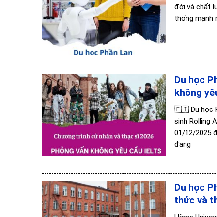
đời và chất 
thống mạnh m
Du học P
không yê
🇫🇮 Du học 
sinh Rolling
01/12/2025 đ
đang
Du học P
thức và t