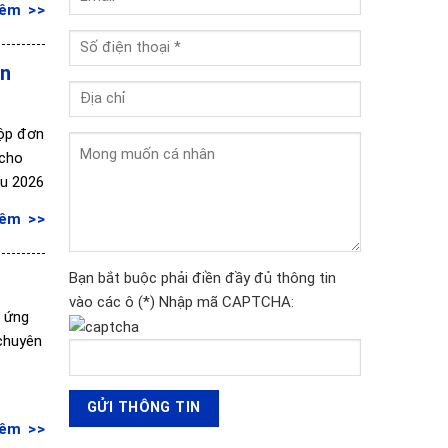
hêm
ển
nộp đơn
 cho
hu 2026
hêm
Bạn bắt buộc phải điền đầy đủ thông tin
vào các ô (*)
Nhập mã CAPTCHA:
c ứng
 chuyên
hêm