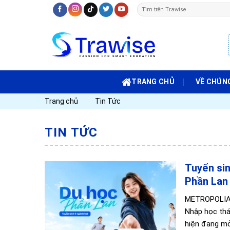
Skip
to
content
TRANG CHỦ
VỀ CHÚNG
Trang chủ
Tin Tức
TIN TỨC
Tuyển sin
Phần Lan
METROPOLIA 
Nhập học thá
hiện đang mở