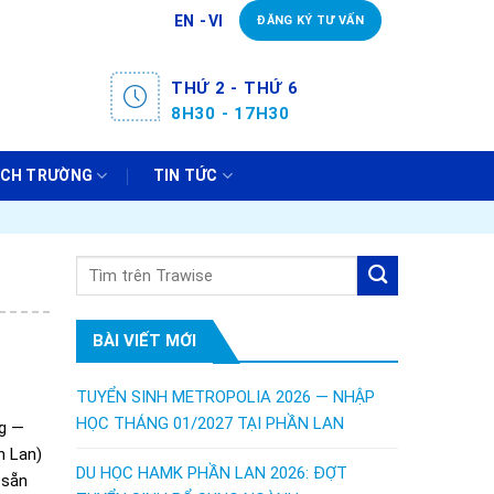
EN
VI
ĐĂNG KÝ TƯ VẤN
THỨ 2 - THỨ 6
8H30 - 17H30
ÁCH TRƯỜNG
TIN TỨC
BÀI VIẾT MỚI
TUYỂN SINH METROPOLIA 2026 — NHẬP
HỌC THÁNG 01/2027 TẠI PHẦN LAN
g —
n Lan)
DU HỌC HAMK PHẦN LAN 2026: ĐỢT
 sẵn