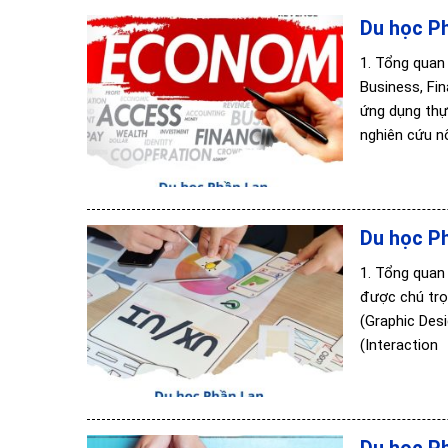
Du học Ph
1. Tổng quan 
Business, Fin
ứng dụng thự
nghiên cứu nổ
Du học Ph
1. Tổng quan 
được chú trọ
(Graphic Des
(Interaction
Du học P