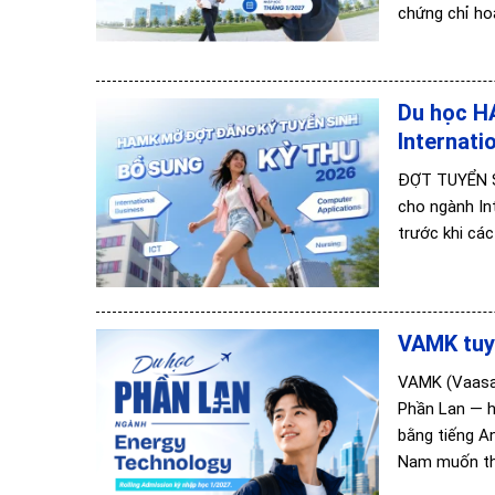
chứng chỉ hoặ
Du học H
Internati
ĐỢT TUYỂN S
cho ngành In
trước khi cá
VAMK tuyể
VAMK (Vaasa 
Phần Lan — h
bằng tiếng A
Nam muốn t