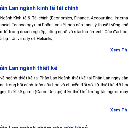
ần Lan ngành kinh tế tài chính
Ngành Kinh tế & Tài chính (Economics, Finance, Accounting, Interna
ancial Technology) tại Phần Lan kết hợp nền tảng lý thuyết vững chắ
c tế trong doanh nghiệp, công nghệ và startup fintech. Các đại học
i bật: University of Helsinki,
Xem T
ần Lan ngành thiết kế
về ngành thiết kế tại Phần Lan Ngành thiết kế tại Phần Lan ngày cà
ng trong bối cảnh toàn cầu hóa và chuyển đổi số: từ thiết kế đồ ho
ign), thiết kế game (Game Design) đến thiết kế tương tác người-má
Xem T
hần Lan ngành chăm sóc sức khoẻ