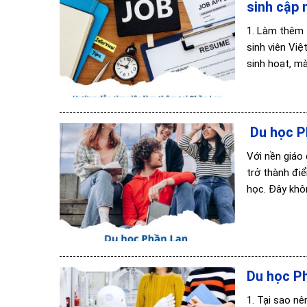
sinh cập 
1️. Làm thêm 
sinh viên Việ
sinh hoạt, mà
Du học P
Với nền giáo
trở thành đi
học. Đây khô
Du học Ph
1. Tại sao n