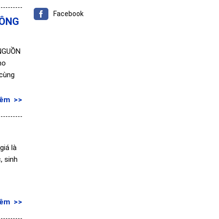
Facebook
HÔNG
 NGUỒN
ho
 cùng
hêm
iá là
, sinh
hêm