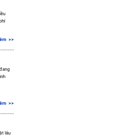
iều
phí
hêm
 đang
inh
hêm
ật lâu