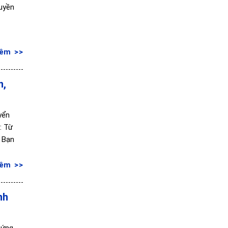
ruyền
hêm
n,
yển
: Từ
) Bạn
hêm
nh