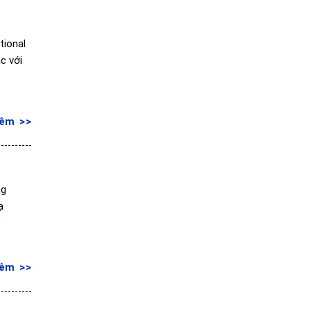
tional
c với
hêm
ng
ạ
y
hêm