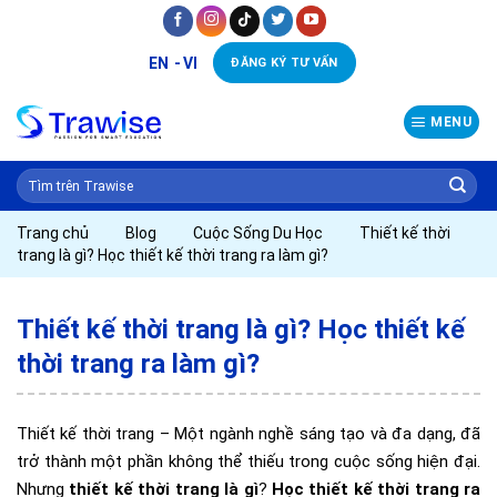
Skip
to
EN
VI
ĐĂNG KÝ TƯ VẤN
content
MENU
Trang chủ
Blog
Cuộc Sống Du Học
Thiết kế thời
trang là gì? Học thiết kế thời trang ra làm gì?
Thiết kế thời trang là gì? Học thiết kế
thời trang ra làm gì?
Thiết kế thời trang – Một ngành nghề sáng tạo và đa dạng, đã
trở thành một phần không thể thiếu trong cuộc sống hiện đại.
Nhưng
thiết kế thời trang là gì
?
Học thiết kế thời trang ra