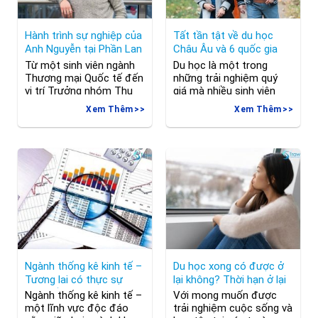
Hành trình sự nghiệp của
Tất tần tật về du học
Anh Nguyễn tại Phần Lan
Châu Âu và 6 quốc gia
đáng cân nhắc
Từ một sinh viên ngành
Du học là một trong
Thương mại Quốc tế đến
những trải nghiệm quý
vị trí Trưởng nhóm Thu
giá mà nhiều sinh viên
mua Dự án chỉ trong
quốc tế mong muốn. Với
Xem Thêm
Xem Thêm
chưa đầy một năm –
sự phát triển của kỹ
hành trình của Anh
thuật thông tin và môi
Nguyen tại Evac là minh
trường kinh doanh toàn
chứng rõ ràng cho sự
cầu, du học Châu Âu đã
phát triển nhanh chóng,
trở thành một lựa chọn
môi trường làm việc hỗ
phổ biến và hấp dẫn.
trợ và công việc đầy ý
Trong bài viết này, chúng
nghĩa.
ta
Ngành thống kê kinh tế –
Du học xong có được ở
Tương lai có thực sự
lại không? Thời hạn ở lại
“màu hồng”?
là bao lâu?
Ngành thống kê kinh tế –
Với mong muốn được
một lĩnh vực độc đáo
trải nghiệm cuộc sống và