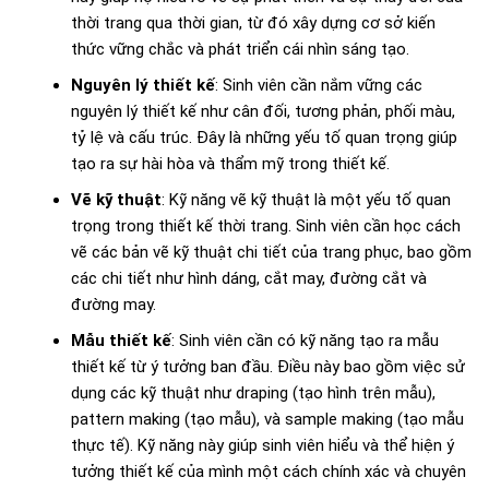
thời trang qua thời gian, từ đó xây dựng cơ sở kiến
thức vững chắc và phát triển cái nhìn sáng tạo.
Nguyên lý thiết kế
: Sinh viên cần nắm vững các
nguyên lý thiết kế như cân đối, tương phản, phối màu,
tỷ lệ và cấu trúc. Đây là những yếu tố quan trọng giúp
tạo ra sự hài hòa và thẩm mỹ trong thiết kế.
Vẽ kỹ thuật
: Kỹ năng vẽ kỹ thuật là một yếu tố quan
trọng trong thiết kế thời trang. Sinh viên cần học cách
vẽ các bản vẽ kỹ thuật chi tiết của trang phục, bao gồm
các chi tiết như hình dáng, cắt may, đường cắt và
đường may.
Mẫu thiết kế
: Sinh viên cần có kỹ năng tạo ra mẫu
thiết kế từ ý tưởng ban đầu. Điều này bao gồm việc sử
dụng các kỹ thuật như draping (tạo hình trên mẫu),
pattern making (tạo mẫu), và sample making (tạo mẫu
thực tế). Kỹ năng này giúp sinh viên hiểu và thể hiện ý
tưởng thiết kế của mình một cách chính xác và chuyên