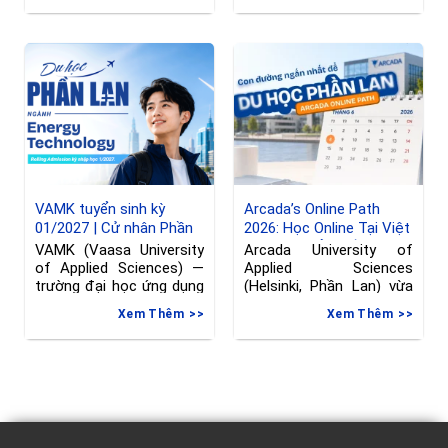
VAMK tuyển sinh kỳ
Arcada’s Online Path
01/2027 | Cử nhân Phần
2026: Học Online Tại Việt
Lan ngành Kỹ thuật
Nam, Chuyển Tiếp Sang
VAMK (Vaasa University
Arcada University of
Phần Lan, hạn đăng ký
of Applied Sciences) —
Applied Sciences
đến 08/06/2026
trường đại học ứng dụng
(Helsinki, Phần Lan) vừa
tại Vaasa, Phần
gia hạn deadline nộp đơn
Xem Thêm
Xem Thêm
vào