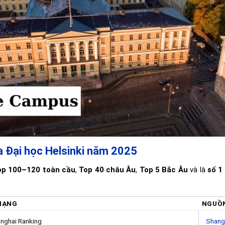
a Đại học Helsinki năm 2025
op 100–120 toàn cầu
,
Top 40 châu Âu
,
Top 5 Bắc Âu
và là
số 1
HẠNG
NGUỒ
nghai Ranking
Shang