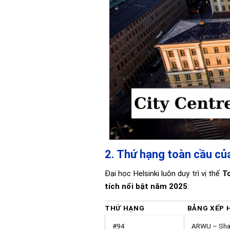
2. Thứ hạng toàn cầu củ
Đại học Helsinki luôn duy trì vị thế
T
tích nổi bật năm 2025
:
THỨ HẠNG
BẢNG XẾP 
#94
ARWU – Sha