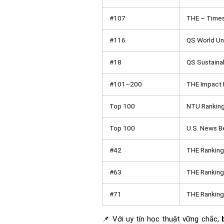
#107
THE – Times
#116
QS World Uni
#18
QS Sustainab
#101–200
THE Impact 
Top 100
NTU Ranking
Top 100
U.S. News Be
#42
THE Ranking
#63
THE Ranking
#71
THE Ranking
📌 Với uy tín học thuật vững chắc,