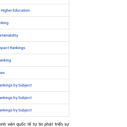
 Higher Education
nking
tainability
mpact Rankings
anking
ews
ankings by Subject
ankings by Subject
ankings by Subject
sinh viên quốc tế tự tin phát triển sự