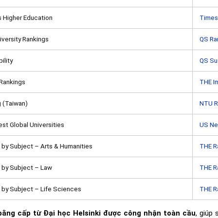
 Higher Education
Times
versity Rankings
QS Ra
ility
QS Sus
Rankings
THE I
 (Taiwan)
NTU R
st Global Universities
US N
 by Subject – Arts & Humanities
THE R
 by Subject – Law
THE R
 by Subject – Life Sciences
THE R
bằng cấp từ Đại học Helsinki được công nhận toàn cầu
, giúp 