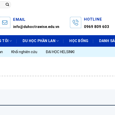
HOTLINE
EMAIL
0969 809 603
info@duhoctrawise.edu.vn
 TÔI
DU HỌC PHẦN LAN
HỌC BỔNG
DANH S
an
Khối nghiên cứu
ĐẠI HỌC HELSINKI