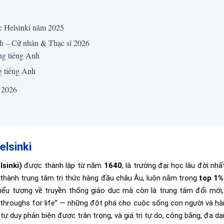
c Helsinki năm 2025
nh – Cử nhân & Thạc sĩ 2026
ng tiếng Anh
g tiếng Anh
 2026
elsinki
lsinki)
được thành lập từ năm
1640
, là trường đại học lâu đời nhấ
ở thành trung tâm tri thức hàng đầu châu Âu, luôn nằm trong
top 1%
 biểu tượng về truyền thống giáo dục mà còn là trung tâm đổi mới,
throughs for life” — những đột phá cho cuộc sống con người và hà
 tư duy phản biện được trân trọng, và giá trị tự do, công bằng, đa d