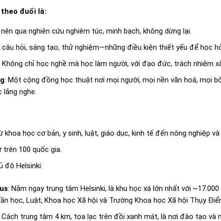
 theo đuổi là:
 nên qua nghiên cứu nghiêm túc, minh bạch, không dừng lại.
 câu hỏi, sáng tạo, thử nghiệm—những điều kiện thiết yếu để học hỏi
: Không chỉ học nghề mà học làm người, với đạo đức, trách nhiệm xã
ng
: Một cộng đồng học thuật nơi mọi người, mọi nền văn hoá, mọi bố
 lắng nghe.
khoa học cơ bản, y sinh, luật, giáo dục, kinh tế đến nông nghiệp và
 trên 100 quốc gia.
ủ đô Helsinki:
us
: Nằm ngay trung tâm Helsinki, là khu học xá lớn nhất với ~17.000
hần học, Luật, Khoa học Xã hội và Trường Khoa học Xã hội Thụy Điể
: Cách trung tâm 4 km, tọa lạc trên đồi xanh mát, là nơi đào tạo và