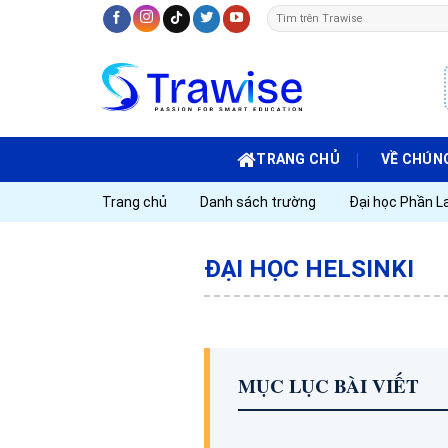
Skip
to
content
TRANG CHỦ
VỀ CHÚNG
Trang chủ
Danh sách trường
Đại học Phần L
ĐẠI HỌC HELSINKI
MỤC LỤC BÀI VIẾT