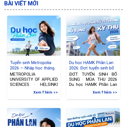
chương trình học ở Phần
phí) Mỗi đội sẽ có từ 3-5
BÀI VIẾT MỚI
Lan, nơi Tiếng Anh không
thành viên. Tối đa là 300
phải là ngôn ngữ mẹ
đội có thể tham gia vào
cuộc thi 2. Lịch
Tuyển sinh Metropolia
Du học HAMK Phần Lan
2026 — Nhập học tháng
2026: Đợt tuyển sinh bổ
01/2027 tại Phần Lan
sung ngành International
METROPOLIA
ĐỢT TUYỂN SINH BỔ
Business & Công nghệ
UNIVERSITY OF APPLIED
SUNG · MÙA THU 2026
thông tin
SCIENCES · HELSINKI
Du học HAMK Phần Lan
Đợt tuyển sinh riêng —
2026
Xem Thêm
Xem Thêm
Nhập học tháng