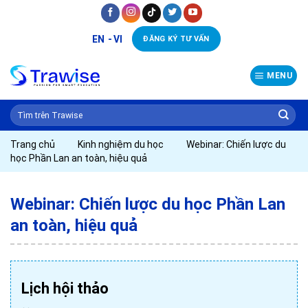
Skip
to
EN
VI
ĐĂNG KÝ TƯ VẤN
content
MENU
Trang chủ
Kinh nghiệm du học
Webinar: Chiến lược du
học Phần Lan an toàn, hiệu quả
Webinar: Chiến lược du học Phần Lan
an toàn, hiệu quả
Lịch hội thảo