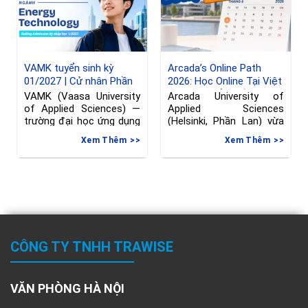
VAMK tuyển sinh kỳ
Arcada’s Online Path
01/2027 | Cử nhân Phần
2026: Học Online Tại Việt
Lan ngành Kỹ thuật
Nam, Chuyển Tiếp Sang
VAMK (Vaasa University
Arcada University of
Phần Lan, hạn đăng ký
of Applied Sciences) —
Applied Sciences
đến 08/06/2026
trường đại học ứng dụng
(Helsinki, Phần Lan) vừa
tại Vaasa, Phần
gia hạn deadline nộp đơn
Xem Thêm
Xem Thêm
vào
CÔNG TY TNHH TRAWISE
VĂN PHÒNG HÀ NỘI