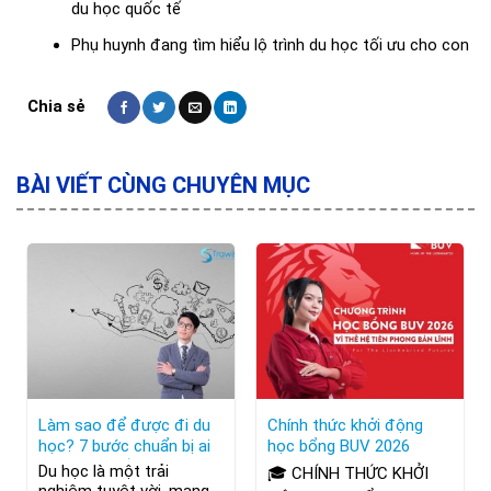
du học quốc tế
Phụ huynh đang tìm hiểu lộ trình du học tối ưu cho con
BÀI VIẾT CÙNG CHUYÊN MỤC
Làm sao để được đi du
Chính thức khởi động
học? 7 bước chuẩn bị ai
học bổng BUV 2026
cũng cần biết
Du học là một trải
🎓 CHÍNH THỨC KHỞI
nghiệm tuyệt vời, mang