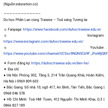
(Nguồn:edunation.co)
————————————–
Du học Phần Lan cùng Trawise – Toả sáng Tương lai
☼ Fanpage:
https://www.facebook.com/duhoctrawise.edu.vn
☼ Instagram:
https://www.instagram.com/duhoctrawise.edu.vn/
☼ Youtube:
https://www.youtube.com/channel/UCSsc9NQN5Cb9F_iPwWjQK
✶ Form đăng ký:
https://duhoctrawise.edu.vn/lien-he/
✶ Địa chỉ:
♦️ Hà Nội: Phòng 302, Tầng 3, 214 Trần Quang Khải, Hoàn Kiếm,
Hà Nội | 0969 809 603
♦️ Bắc Giang: Số nhà 10, ngõ 417, An Bình, Tân Tiến, Bắc Giang |
0968 046 578
♦️ Hồ Chí Minh: Toà HM Town, 412 Nguyễn Thị Minh Khai, Q.3 |
0866 827 189