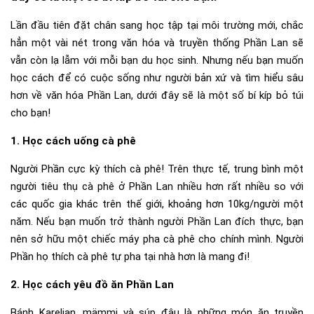
Lần đầu tiên đặt chân sang học tập tại môi trường mới, chắc
hẳn một vài nét trong văn hóa và truyền thống Phần Lan sẽ
vẫn còn lạ lẫm với mỗi bạn du học sinh. Nhưng nếu bạn muốn
học cách để có cuộc sống như người bản xứ và tìm hiểu sâu
hơn về văn hóa Phần Lan, dưới đây sẽ là một số bí kíp bỏ túi
cho bạn!
1. Học cách uống cà phê
Người Phần cực kỳ thích cà phê! Trên thực tế, trung bình một
người tiêu thụ cà phê ở Phần Lan nhiều hơn rất nhiều so với
các quốc gia khác trên thế giới, khoảng hơn 10kg/người một
năm. Nếu bạn muốn trở thành người Phần Lan đích thực, bạn
nên sở hữu một chiếc máy pha cà phê cho chính mình. Người
Phần họ thích cà phê tự pha tại nhà hơn là mang đi!
2. Học cách yêu đồ ăn Phần Lan
Bánh Karelian, mämmi và súp đậu là những món ăn truyền