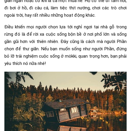
gian ngắn hoặc có khi là cả một mùa hè. Họ có thể đi tắm hơi,
đi bơi ở hồ, đi câu cá, làm tiệc thịt nướng, chơi các trò chơi
ngoài trời, hay rất nhiều những hoạt động khác.
Điều khiến mọi người chọn lựa tới nghỉ ngơi tại nhà gỗ trong
rừng đó là để rời xa cuộc sống bộn bề ở nơi phố lớn và sống
gần gũi hơn với thiên nhiên. Đây cũng là cách mà người Phần
chọn để thư giãn. Nếu bạn muốn sống như người Phần, đừng
bỏ lỡ trải nghiệm cuộc sống ở mökki, quan trọng hơn, bạn phải
yêu thích nó nữa nhé!