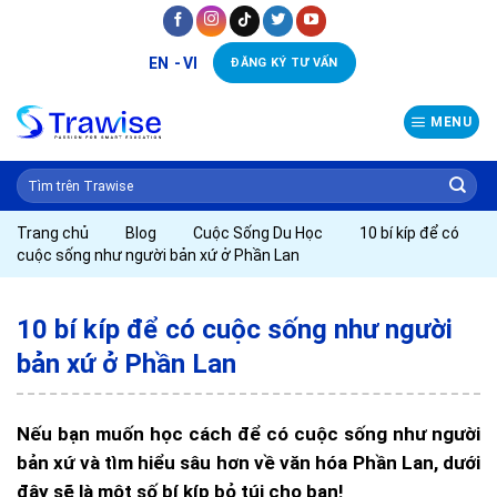
Skip
to
EN
VI
ĐĂNG KÝ TƯ VẤN
content
MENU
Trang chủ
Blog
Cuộc Sống Du Học
10 bí kíp để có
cuộc sống như người bản xứ ở Phần Lan
10 bí kíp để có cuộc sống như người
bản xứ ở Phần Lan
Nếu bạn muốn học cách để có cuộc sống như người
bản xứ và tìm hiểu sâu hơn về văn hóa Phần Lan, dưới
đây sẽ là một số bí kíp bỏ túi cho bạn!