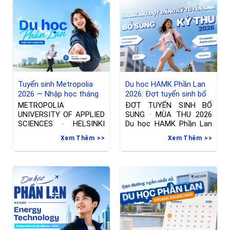
Tuyển sinh Metropolia
Du học HAMK Phần Lan
2026 — Nhập học tháng
2026: Đợt tuyển sinh bổ
01/2027 tại Phần Lan
sung ngành International
METROPOLIA
ĐỢT TUYỂN SINH BỔ
Business & Công nghệ
UNIVERSITY OF APPLIED
SUNG · MÙA THU 2026
thông tin
SCIENCES · HELSINKI
Du học HAMK Phần Lan
Đợt tuyển sinh riêng —
2026
Xem Thêm
Xem Thêm
Nhập học tháng