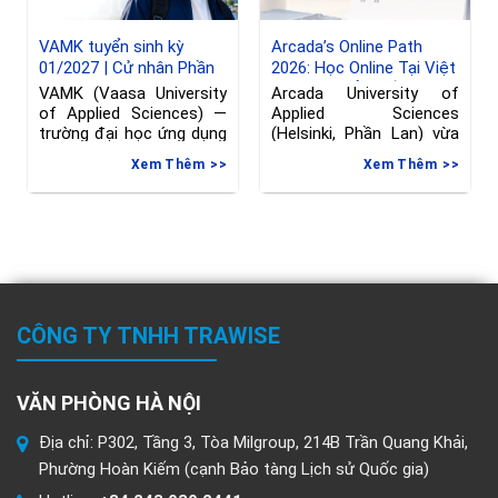
VAMK tuyển sinh kỳ
Arcada’s Online Path
01/2027 | Cử nhân Phần
2026: Học Online Tại Việt
Lan ngành Kỹ thuật
Nam, Chuyển Tiếp Sang
VAMK (Vaasa University
Arcada University of
Phần Lan, hạn đăng ký
of Applied Sciences) —
Applied Sciences
đến 08/06/2026
trường đại học ứng dụng
(Helsinki, Phần Lan) vừa
tại Vaasa, Phần
gia hạn deadline nộp đơn
Xem Thêm
Xem Thêm
vào
CÔNG TY TNHH TRAWISE
VĂN PHÒNG HÀ NỘI
Địa chỉ: P302, Tầng 3, Tòa Milgroup, 214B Trần Quang Khải,
Phường Hoàn Kiếm (cạnh Bảo tàng Lịch sử Quốc gia)