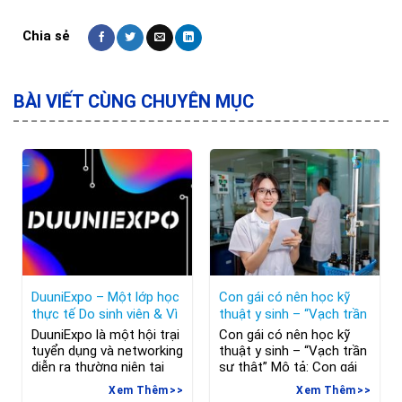
BÀI VIẾT CÙNG CHUYÊN MỤC
DuuniExpo – Một lớp học
Con gái có nên học kỹ
thực tế Do sinh viên & Vì
thuật y sinh – “Vạch trần
sinh viên
sự thật”
DuuniExpo là một hội trại
Con gái có nên học kỹ
tuyển dụng và networking
thuật y sinh – “Vạch trần
diễn ra thường niên tại
sự thật” Mô tả: Con gái
thành phố Lahti Phần
có nên học kỹ thuật y
Xem Thêm
Xem Thêm
Lan. Năm 2020, sự kiện
sinh? Trong bài viết này,