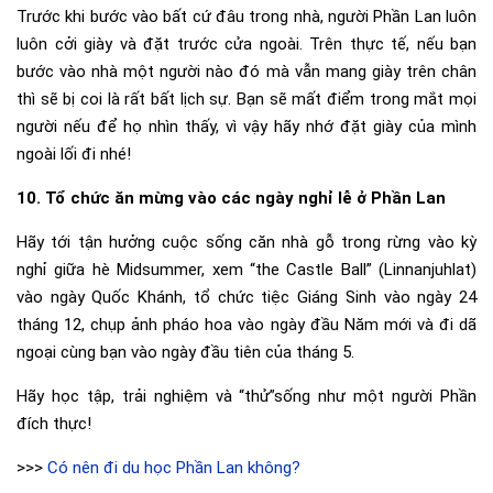
Trước khi bước vào bất cứ đâu trong nhà, người Phần Lan luôn
luôn cởi giày và đặt trước cửa ngoài. Trên thực tế, nếu bạn
bước vào nhà một người nào đó mà vẫn mang giày trên chân
thì sẽ bị coi là rất bất lịch sự. Bạn sẽ mất điểm trong mắt mọi
người nếu để họ nhìn thấy, vì vậy hãy nhớ đặt giày của mình
ngoài lối đi nhé!
10. Tổ chức ăn mừng vào các ngày nghỉ lễ ở Phần Lan
Hãy tới tận hưởng cuộc sống căn nhà gỗ trong rừng vào kỳ
nghỉ giữa hè Midsummer, xem “the Castle Ball” (Linnanjuhlat)
vào ngày Quốc Khánh, tổ chức tiệc Giáng Sinh vào ngày 24
tháng 12, chụp ảnh pháo hoa vào ngày đầu Năm mới và đi dã
ngoại cùng bạn vào ngày đầu tiên của tháng 5.
Hãy học tập, trải nghiệm và “thử”sống như một người Phần
đích thực!
>>>
Có nên đi du học Phần Lan không?