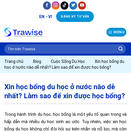
Skip
to
EN
VI
ĐĂNG KÝ TƯ VẤN
content
MENU
Trang chủ
Blog
Cuộc Sống Du Học
Xin học bổng du
học ở nước nào dễ nhất? Làm sao để xin được học bổng?
Xin học bổng du học ở nước nào dễ
nhất? Làm sao để xin được học bổng?
Trong hành trình du học, học bổng là một yếu tố quan trọng và
hấp dẫn mà nhiều du học sinh ao ước. Tuy nhiên, việc xin học
bổng du học không chỉ đòi hỏi sự kiên nhẫn và nỗ lực, mà còn