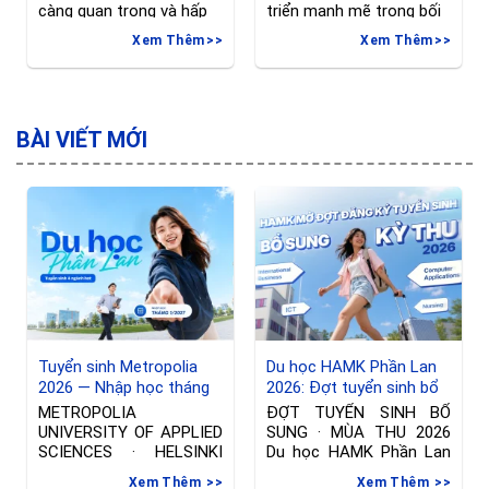
càng quan trọng và hấp
triển mạnh mẽ trong bối
dẫn trong thời đại hiện
cảnh toàn cầu hóa ngày
Xem Thêm
Xem Thêm
đại. Với mong muốn tiếp
càng gia tăng. Việc du
cận môi trường học tập
học ngành kinh doanh
và cơ hội nghề nghiệp
quốc tế không chỉ mở ra
toàn cầu, nhiều sinh viên
những cơ hội đỉnh cao
đang xem xét việc du
trong sự nghiệp mà còn
BÀI VIẾT MỚI
học ngành truyền thông
giúp bạn trải nghiệm văn
ở nước ngoài. Vậy nên du
hóa mới, học hỏi từ
học
Tuyển sinh Metropolia
Du học HAMK Phần Lan
2026 — Nhập học tháng
2026: Đợt tuyển sinh bổ
01/2027 tại Phần Lan
sung ngành International
METROPOLIA
ĐỢT TUYỂN SINH BỔ
Business & Công nghệ
UNIVERSITY OF APPLIED
SUNG · MÙA THU 2026
thông tin
SCIENCES · HELSINKI
Du học HAMK Phần Lan
Đợt tuyển sinh riêng —
2026
Xem Thêm
Xem Thêm