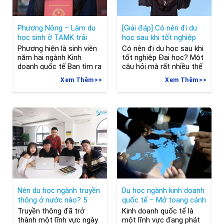
Phương Nông – Làm du
[Giải đáp] Có nên đi du
học sinh ở TAMK trải
học sau khi tốt nghiệp
nghiệm vàng
Đại học?
Phương hiện là sinh viên
Có nên đi du học sau khi
năm hai ngành Kinh
tốt nghiệp Đại học? Một
doanh quốc tế Bạn tìm ra
câu hỏi mà rất nhiều thế
TAMK như thế nào và
hệ sinh viên Việt Nam
Xem Thêm
Xem Thêm
điều gì khiến bạn quyết
vẫn thường băn khoăn,
định học tập tại ngôi
cân nhắc. Hiểu được suy
trường này? Trong quá
nghĩ đó, Trawise đã
trình suy nghĩ về việc học
quyết định lên sống bài
ở Phần Lan, mình đã có
viết để giải đáp về giải
khoảng thời gian khó
đáp về chủ đề này. 1. Có
khăn trong việc tìm ra
nên
Nên du học ngành truyền
Du học ngành kinh doanh
thông ở nước nào? 5
quốc tế – Mở toang cánh
“ứng viên” sáng giá
cửa tương lai
Truyền thông đã trở
Kinh doanh quốc tế là
thành một lĩnh vực ngày
một lĩnh vực đang phát