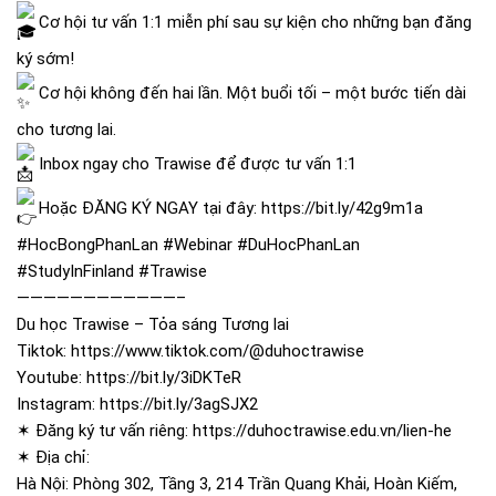
Cơ hội tư vấn 1:1 miễn phí sau sự kiện cho những bạn đăng
ký sớm!
Cơ hội không đến hai lần. Một buổi tối – một bước tiến dài
cho tương lai.
Inbox ngay cho Trawise để được tư vấn 1:1
Hoặc ĐĂNG KÝ NGAY tại đây:
https://bit.ly/42g9m1a
#HocBongPhanLan
#Webinar
#DuHocPhanLan
#StudyInFinland
#Trawise
————————————–
Du học Trawise – Tỏa sáng Tương lai
Tiktok:
https://www.tiktok.com/@duhoctrawise
Youtube:
https://bit.ly/3iDKTeR
Instagram:
https://bit.ly/3agSJX2
✶ Đăng ký tư vấn riêng:
https://duhoctrawise.edu.vn/lien-he
✶ Địa chỉ:
Hà Nội: Phòng 302, Tầng 3, 214 Trần Quang Khải, Hoàn Kiếm,