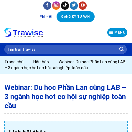
Skip
to
EN
VI
ĐĂNG KÝ TƯ VẤN
content
MENU
Trang chủ
Hội thảo
Webinar: Du học Phần Lan cùng LAB
– 3 ngành học hot cơ hội sự nghiệp toàn cầu
Webinar: Du học Phần Lan cùng LAB –
3 ngành học hot cơ hội sự nghiệp toàn
cầu