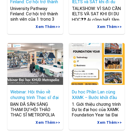
Finland: Cơ hội trở thành
IELTS và SAT khi đi du
sinh viên tại 1 trong 3
học?
University Pathway
TALKSHOW: VÌ SAO CẦN
trường đại học hàng đầu
Finland: Cơ hội trở thành
IELTS VÀ SAT KHI ĐI DU
Phần Lan
sinh viên của 1 trong 3
HỌC❓❓ Ai cũng biết tầm
trường đại học hàng đầu
quan trọng của IELTS và
Xem Thêm
Xem Thêm
Phần Lan >> Link đăng ký
SAT khi đi du học. Nhưng
sự
IELTS và SAT cần bao
kiện: https://forms.gle/NPMadxBUQGXwVKiF6
nhiêu, yêu cầu của từng
Chương trình Pathway
nước với 2 chứng chỉ này
mở ra thêm cơ hội được
là gì? Cùng gặp nhau tại
học tại ba trường đại học
buổi Talkshow của
nghiên cứu uy tín tại
Trawise “Vì sao cần
Phần Lan:– Đại học
Aalto: Xếp hạng 53 trên
Webinar: Hội thảo về
Du học Phần Lan cùng
chương trình Thạc sĩ đại
XAMK – Bước khởi đầu
học KHƯD Metropolia
vững chắc với chương
BẠN ĐÃ SẴN SÀNG
1. Giới thiệu chương trình
trình Foundation Year
THAM DỰ HỘI THẢO
Dự bị đại học của XAMK
THẠC SĨ METROPOLIA
Foundation Year tại Đại
CHƯA? Trường đại học
học KHƯD Đông Nam
Xem Thêm
Xem Thêm
KHƯD Metropolia tổ chức
Phần Lan (South-Eastern
hội thảo giới thiệu các
Finland University of