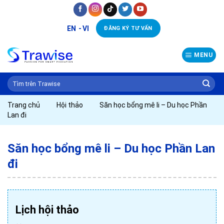
Skip
to
EN
VI
ĐĂNG KÝ TƯ VẤN
content
MENU
Trang chủ
Hội thảo
Săn học bổng mê li – Du học Phần
Lan đi
Săn học bổng mê li – Du học Phần Lan
đi
Lịch hội thảo