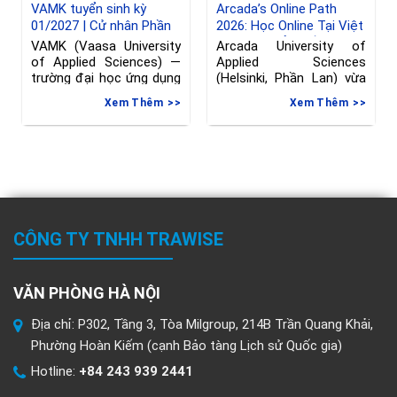
VAMK tuyển sinh kỳ
Arcada’s Online Path
01/2027 | Cử nhân Phần
2026: Học Online Tại Việt
Lan ngành Kỹ thuật
Nam, Chuyển Tiếp Sang
VAMK (Vaasa University
Arcada University of
Phần Lan, hạn đăng ký
of Applied Sciences) —
Applied Sciences
đến 08/06/2026
trường đại học ứng dụng
(Helsinki, Phần Lan) vừa
tại Vaasa, Phần
gia hạn deadline nộp đơn
Xem Thêm
Xem Thêm
vào
CÔNG TY TNHH TRAWISE
VĂN PHÒNG HÀ NỘI
Địa chỉ: P302, Tầng 3, Tòa Milgroup, 214B Trần Quang Khải,
Phường Hoàn Kiếm (cạnh Bảo tàng Lịch sử Quốc gia)
Hotline:
+84 243 939 2441