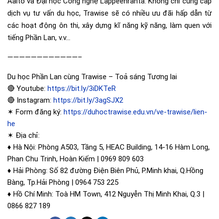
Aalto và Đại học Công nghệ Lappeenranta. Không chỉ cung cấp
dịch vụ tư vấn du học, Trawise sẽ có nhiều ưu đãi hấp dẫn từ
các hoạt động ôn thi, xây dựng kĩ năng kỹ năng, làm quen với
tiếng Phần Lan, v.v…
————————————–
Du học Phần Lan cùng Trawise – Toả sáng Tương lai
🔴 Youtube:
https://bit.ly/3iDKTeR
🔴 Instagram:
https://bit.ly/3agSJX2
✶ Form đăng ký:
https://duhoctrawise.edu.vn/ve-trawise/lien-
he
✶ Địa chỉ:
♦️ Hà Nội: Phòng A503, Tầng 5, HEAC Building, 14-16 Hàm Long,
Phan Chu Trinh, Hoàn Kiếm | 0969 809 603
♦️ Hải Phòng: Số 82 đường Điện Biên Phủ, P.Minh khai, Q.Hồng
Bàng, Tp.Hải Phòng | 0964 753 225
♦️ Hồ Chí Minh: Toà HM Town, 412 Nguyễn Thị Minh Khai, Q.3 |
0866 827 189