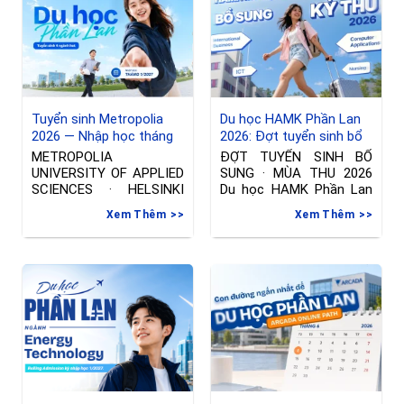
cầu! 🌍 🎯 Vì sao nên
chọn Haaga-Helia?✅ #1
ĐH
Tuyển sinh Metropolia
Du học HAMK Phần Lan
2026 — Nhập học tháng
2026: Đợt tuyển sinh bổ
01/2027 tại Phần Lan
sung ngành International
METROPOLIA
ĐỢT TUYỂN SINH BỔ
Business & Công nghệ
UNIVERSITY OF APPLIED
SUNG · MÙA THU 2026
thông tin
SCIENCES · HELSINKI
Du học HAMK Phần Lan
Đợt tuyển sinh riêng —
2026
Xem Thêm
Xem Thêm
Nhập học tháng