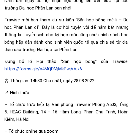
Nắm bắt ngay cơ hội nhận học bổng lên đến 50% tại các
trường Đại học Phần Lan bạn nhé!
Trawise mời bạn tham dự sự kiện “Săn học bổng mê li – Du
học Phần Lan đi”. Đây là cơ hội tuyệt vời để nắm bắt những
thông tin tuyển sinh cho kỳ học mới cũng như chính sách học
bổng hấp dẫn dành cho sinh viên quốc tế qua chia sẻ từ đại
diện các trường Đại học tại Phần Lan.
Đừng bỏ lỡ Hội thảo “Săn học bổng” của Trawise:
https://forms.gle/a4MQDMjMkPwjVVjx6
⏰ Thời gian: 14h30 Chủ nhật, ngày 28.08.2022
📌 Hình thức:
– Tổ chức trực tiếp tại Văn phòng Trawise: Phòng A503, Tầng
5, HEAC Building, 14 – 16 Hàm Long, Phan Chu Trinh, Hoàn
Kiếm, Hà Nội
– Tổ chức online qua zoom