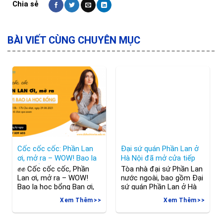
BÀI VIẾT CÙNG CHUYÊN MỤC
Cốc cốc cốc: Phần Lan
Đại sứ quán Phần Lan ở
ơi, mở ra – WOW! Bao la
Hà Nội đã mở cửa tiếp
học bổng
nhận đơn xin giấy phép
✊✊ Cốc cốc cốc, Phần
Tòa nhà đại sứ Phần Lan
cư trú nhưng thời gian có
Lan ơi, mở ra – WOW!
nước ngoài, bao gồm Đại
hạn chế
Bao la học bổng Bạn ơi,
sứ quán Phần Lan ở Hà
chuẩn bị hành trang du
Nội, đã mở dịch vụ giấy
Xem Thêm
Xem Thêm
học thật kĩ chưa bao giờ
phép cư trú nhưng thời
là thừa đúng không? Vậy,
gian tiếp xúc có hạn chế