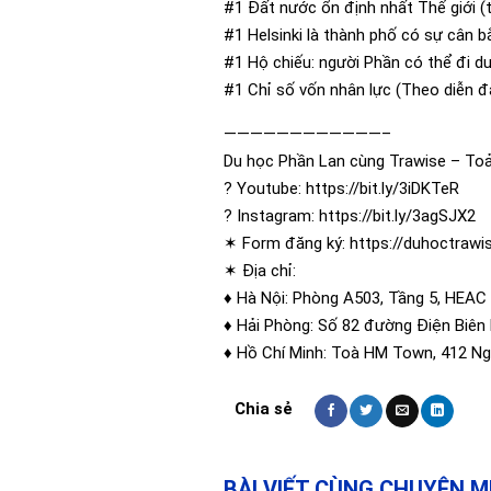
#1 Đất nước ổn định nhất Thế giới (
#1 Helsinki là thành phố có sự cân 
#1 Hộ chiếu: người Phần có thể đi du
#1 Chỉ số vốn nhân lực (Theo diễn đà
————————————–
Du học Phần Lan cùng Trawise – Toả
? Youtube: https://bit.ly/3iDKTeR
? Instagram: https://bit.ly/3agSJX2
✶ Form đăng ký: https://duhoctrawis
✶ Địa chỉ:
♦️ Hà Nội: Phòng A503, Tầng 5, HEAC
♦️ Hải Phòng: Số 82 đường Điện Biên 
♦️ Hồ Chí Minh: Toà HM Town, 412 Ng
BÀI VIẾT CÙNG CHUYÊN 