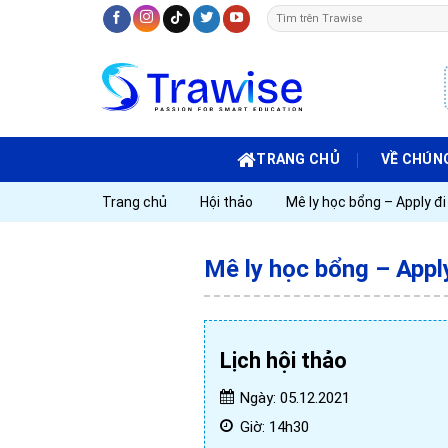
Skip
to
content
TRANG CHỦ
VỀ CHÚNG
Trang chủ
Hội thảo
Mê ly học bổng – Apply đi
Mê ly học bổng – Apply
Lịch hội thảo
Ngày: 05.12.2021
Giờ: 14h30