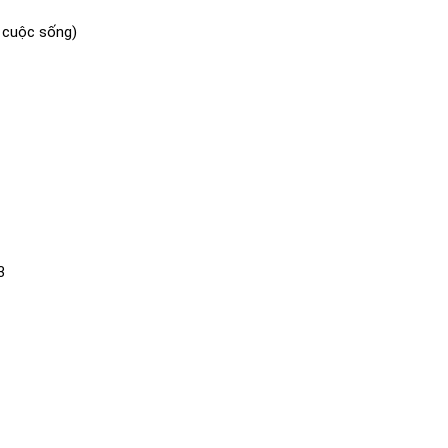
c cuộc sống)
3