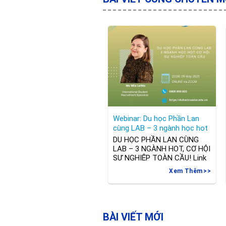
Webinar: Du học Phần Lan
cùng LAB – 3 ngành học hot
cơ hội sự nghiệp toàn cầu
DU HỌC PHẦN LAN CÙNG
LAB – 3 NGÀNH HOT, CƠ HỘI
SỰ NGHIỆP TOÀN CẦU! Link
đăng ký:
Xem Thêm
https://bit.ly/42g9m1a Đừng
bỏ lỡ cơ hội gặp trực tiếp cô
Mia Lehto – đại diện tuyển
sinh của LAB University of
Applied Sciences vào lúc 20h
BÀI VIẾT MỚI
ngày 09/05/2025 qua