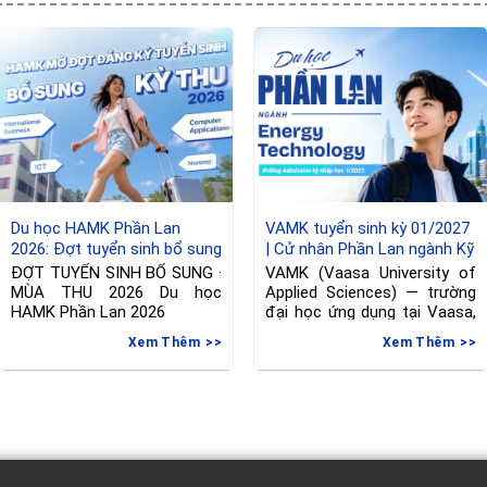
lưu với đại diện trường
Du học HAMK Phần Lan
VAMK tuyển sinh kỳ 01/2027
2026: Đợt tuyển sinh bổ sung
| Cử nhân Phần Lan ngành Kỹ
ngành International Business
thuật
ĐỢT TUYỂN SINH BỔ SUNG ·
VAMK (Vaasa University of
& Công nghệ thông tin
MÙA THU 2026 Du học
Applied Sciences) — trường
HAMK Phần Lan 2026
đại học ứng dụng tại Vaasa,
Phần
Xem Thêm
Xem Thêm