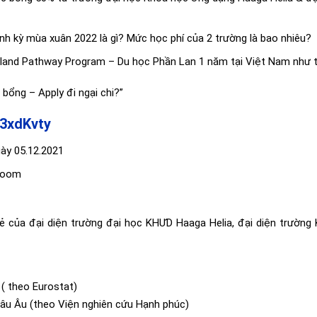
nh kỳ mùa xuân 2022 là gì? Mức học phí của 2 trường là bao nhiêu?
inland Pathway Program – Du học Phần Lan 1 năm tại Việt Nam như 
bổng – Apply đi ngại chi?”
y/3xdKvty
gày 05.12.2021
zoom
sẻ của đại diện trường đại học KHƯD Haaga Helia, đại diện trườn
( theo Eurostat)
âu Âu (theo Viện nghiên cứu Hạnh phúc)