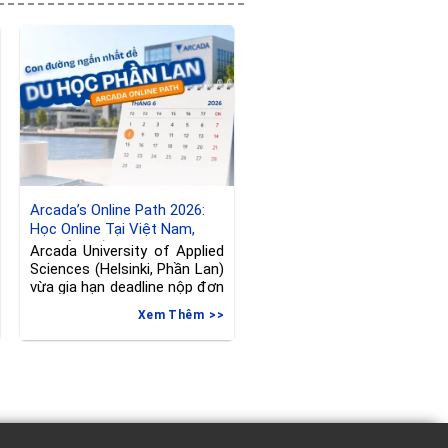
học Phần Lan có ranking
tốt? Vậy đừng bỏ
Arcada’s Online Path 2026:
Học Online Tại Việt Nam,
Chuyển Tiếp Sang Phần Lan,
Arcada University of Applied
hạn đăng ký đến 08/06/2026
Sciences (Helsinki, Phần Lan)
vừa gia hạn deadline nộp đơn
vào
Xem Thêm