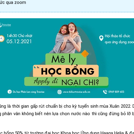
chức qua zoom
ng là thời gian gấp rút chuẩn bị cho kỳ tuyển sinh mùa Xuân 2022.
 phân vân không biết nên lựa chọn nước nào thì cũng đừng bỏ lỡ b
ọc bổng 50% từ trường đại học Khoa học Ứng dụng Haaga Helia & đạ