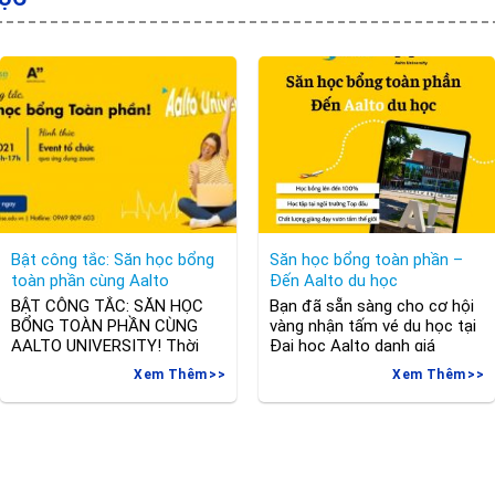
Bật công tắc: Săn học bổng
Săn học bổng toàn phần –
toàn phần cùng Aalto
Đến Aalto du học
University
BẬT CÔNG TẮC: SĂN HỌC
Bạn đã sẵn sàng cho cơ hội
BỔNG TOÀN PHẦN CÙNG
vàng nhận tấm vé du học tại
AALTO UNIVERSITY! Thời
Đại học Aalto danh giá
gian: 15h – 17h Chủ nhật,
chưa? 🔹 Đại học Aalto –
Xem Thêm
Xem Thêm
ngày 26.09.2021 Event được
ngôi trường danh giá bậc
tổ chức qua zoom Link đăng
nhất Phần Lan đạt nhiều thứ
ký: https://bit.ly/3k6r7d0
hạng cao trên các bảng xếp
Webinar là sự kiện có 1-0-2
hạng trên thế giới: #30: Bảng
để các vị phụ huynh và học
xếp hạng các trường đại học
sinh gặp gỡ, trao đổi & giao
trẻ