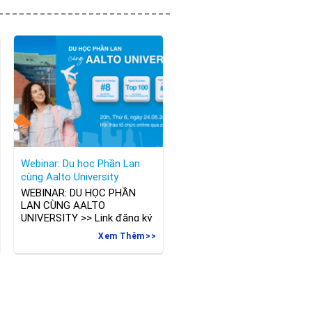
Webinar: Du học Phần Lan
cùng Aalto University
WEBINAR: DU HỌC PHẦN
LAN CÙNG AALTO
UNIVERSITY >> Link đăng ký
tham gia hội thảo:
Xem Thêm
https://forms.gle/gczG7tVgkL1mtkNL6
Bạn đang quan tâm và muốn
tìm hiểu về trường đại học
Aalto – ngôi trường danh giá
nhất Phần Lan? hoặc bạn
đang tìm hiểu về trường đại