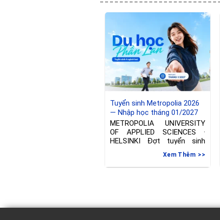
webinar! LAB University of
Applied Sciences –
Tuyển sinh Metropolia 2026
— Nhập học tháng 01/2027
tại Phần Lan
METROPOLIA UNIVERSITY
OF APPLIED SCIENCES ·
HELSINKI Đợt tuyển sinh
riêng — Nhập học tháng
Xem Thêm