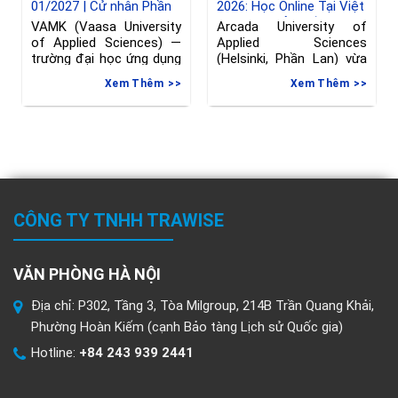
01/2027 | Cử nhân Phần
2026: Học Online Tại Việt
Lan ngành Kỹ thuật
Nam, Chuyển Tiếp Sang
VAMK (Vaasa University
Arcada University of
Phần Lan, hạn đăng ký
of Applied Sciences) —
Applied Sciences
đến 08/06/2026
trường đại học ứng dụng
(Helsinki, Phần Lan) vừa
tại Vaasa, Phần
gia hạn deadline nộp đơn
Xem Thêm
Xem Thêm
vào
CÔNG TY TNHH TRAWISE
VĂN PHÒNG HÀ NỘI
Địa chỉ: P302, Tầng 3, Tòa Milgroup, 214B Trần Quang Khải,
Phường Hoàn Kiếm (cạnh Bảo tàng Lịch sử Quốc gia)
Hotline:
+84 243 939 2441