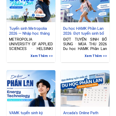
Tuyển sinh Metropolia
Du học HAMK Phần Lan
2026 — Nhập học tháng
2026: Đợt tuyển sinh bổ
01/2027 tại Phần Lan
sung ngành International
METROPOLIA
ĐỢT TUYỂN SINH BỔ
Business & Công nghệ
UNIVERSITY OF APPLIED
SUNG · MÙA THU 2026
thông tin
SCIENCES · HELSINKI
Du học HAMK Phần Lan
Đợt tuyển sinh riêng —
2026
Xem Thêm
Xem Thêm
Nhập học tháng
VAMK tuyển sinh kỳ
Arcada’s Online Path