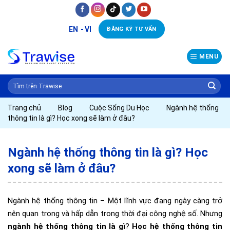
Skip
to
EN
VI
ĐĂNG KÝ TƯ VẤN
content
MENU
Trang chủ
Blog
Cuộc Sống Du Học
Ngành hệ thống
thông tin là gì? Học xong sẽ làm ở đâu?
Ngành hệ thống thông tin là gì? Học
xong sẽ làm ở đâu?
Ngành hệ thống thông tin – Một lĩnh vực đang ngày càng trở
nên quan trọng và hấp dẫn trong thời đại công nghệ số. Nhưng
ngành hệ thống thông tin là gì
?
Học hệ thống thông tin