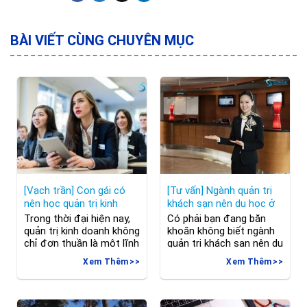
BÀI VIẾT CÙNG CHUYÊN MỤC
[Vạch trần] Con gái có
[Tư vấn] Ngành quản trị
nên học quản trị kinh
khách sạn nên du học ở
doanh không?
đâu?
Trong thời đại hiện nay,
Có phải bạn đang băn
quản trị kinh doanh không
khoăn không biết ngành
chỉ đơn thuần là một lĩnh
quản trị khách sạn nên du
vực mà còn trở thành
học ở đâu? Đừng lo,
Xem Thêm
Xem Thêm
một ngách nghề hấp dẫn
không chỉ chúng ta mà
và đầy triển vọng. Điều
rất nhiều người ở ngoài
này đặt ra câu hỏi: “Con
kia cũng vậy. Hãy để
gái có nên học quản trị
Trawise đưa đến cho