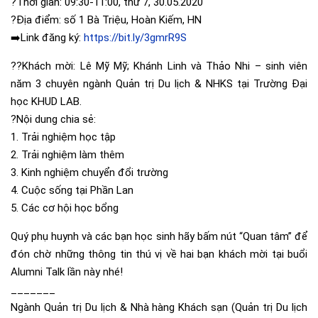
?
Thời gian: 09:30-11:00, thứ 7, 30.05.2020
?
Địa điểm: số 1 Bà Triệu, Hoàn Kiếm, HN
➡️
Link đăng ký:
https://bit.ly/3gmrR9S
?‍?
Khách mời: Lê Mỹ Mỹ; Khánh Linh và Thảo Nhi – sinh viên
năm 3 chuyên ngành Quản trị Du lịch & NHKS tại Trường Đại
học KHUD LAB.
?
Nội dung chia sẻ:
1. Trải nghiệm học tập
2. Trải nghiệm làm thêm
3. Kinh nghiệm chuyển đổi trường
4. Cuộc sống tại Phần Lan
5. Các cơ hội học bổng
Quý phụ huynh và các bạn học sinh hãy bấm nút “Quan tâm” để
đón chờ những thông tin thú vị về hai bạn khách mời tại buổi
Alumni Talk lần này nhé!
_______
Ngành Quản trị Du lịch & Nhà hàng Khách sạn (Quản trị Du lịch