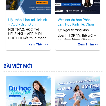
Hội thảo: Học tại Helsinki
Webinar du học Phần
– Apply đi chờ chi
Lan: Học Kinh Tế, Chọn
Hanken
HỘI THẢO: HỌC TẠI
👉 Ngôi trường kinh
HELSINKI – APPLY ĐI
doanh TOP 1% thế giới –
CHỜ CHI Kết thúc tháng
lựa chọn hàng đầu cho
10 là sự kiện của 2
sinh viên muốn theo đuổi
Xem Thêm
Xem Thêm
trường đại học tại thủ đô
sự nghiệp trong lĩnh vực
Helsinki: Đại học KHƯD
kinh tế, tài chính và quản
Arcada và Đại học KHƯD
trị. 📅 Thời gian: 19h30 –
Metropolia Tham gia hội
Thứ Sáu, 03/10/2025 📍
thảo các bạn sẽ bỏ túi
BÀI VIẾT MỚI
Hình thức: Trực tuyến
được những thông tin
qua Zoom 🔗 Đăng ký
hữu ích về học bổng, học
ngay:
phí,
https://forms.gle/WPCN4vKi
🎤