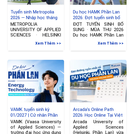
Tuyển sinh Metropolia
Du học HAMK Phần Lan
2026 — Nhập học tháng
2026: Đợt tuyển sinh bổ
01/2027 tại Phần Lan
sung ngành International
METROPOLIA
ĐỢT TUYỂN SINH BỔ
Business & Công nghệ
UNIVERSITY OF APPLIED
SUNG · MÙA THU 2026
thông tin
SCIENCES · HELSINKI
Du học HAMK Phần Lan
Đợt tuyển sinh riêng —
2026
Xem Thêm
Xem Thêm
Nhập học tháng
VAMK tuyển sinh kỳ
Arcada’s Online Path
01/2027 | Cử nhân Phần
2026: Học Online Tại Việt
Lan ngành Kỹ thuật
Nam, Chuyển Tiếp Sang
VAMK (Vaasa University
Arcada University of
Phần Lan, hạn đăng ký
of Applied Sciences) —
Applied Sciences
đến 08/06/2026
trường đại học ứng dụng
(Helsinki, Phần Lan) vừa