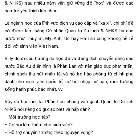
& NHKS) sau nhiều năm vẫn giữ vững độ “hot” và được các
bạn trẻ yêu thích lựa chọn.
Là ngành học của lĩnh vực dịch vụ cao cấp và “xa xỉ”, chi phí để
có được tấm bằng Cử nhân Quản trị Du Lịch & NHKS tại các
nước như Thuỵ Sĩ, Mỹ, Anh, Úc hay Hà Lan cũng không hề rẻ
đối với sinh viên Việt Nam.
Vì lý do đó, xu hướng du học đã và đang dịch chuyển sang các
nước Bắc Âu điển hình là Phần Lan với nền giáo dục phát triển,
chính sách thu hút nhân tài và hỗ trợ hào phóng từ chính phủ
dành cho sinh viên quốc tế, cơ hội nhập cư cao, môi trường
sống hạnh phúc bậc nhất, vv.
Vậy du học nói tại Phần Lan chung và ngành Quản trị Du lịch
NHKS nói riêng có gì đặc biệt và hấp dẫn?
– Môi trường học tập?
– Cơ hội làm thêm cho sinh viên?
– Hỗ trợ chuyển trường theo nguyện vọng?