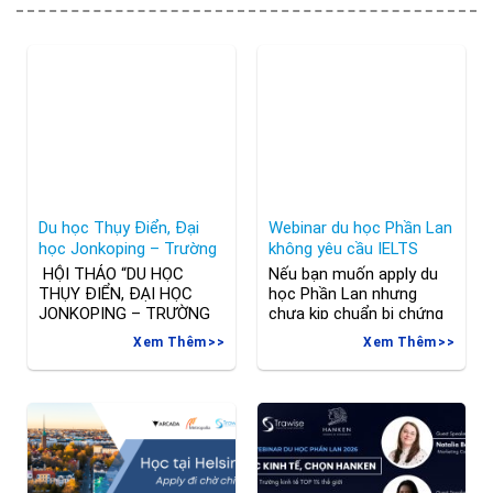
Du học Thụy Điển, Đại
Webinar du học Phần Lan
học Jonkoping – Trường
không yêu cầu IELTS
kinh doanh hàng đầu
️ HỘI THẢO “DU HỌC
Nếu bạn muốn apply du
châu Âu
THỤY ĐIỂN, ĐẠI HỌC
học Phần Lan nhưng
JONKOPING – TRƯỜNG
chưa kịp chuẩn bị chứng
KINH DOANH HÀNG ĐẦU
chỉ IELTS hoặc SAT? Vậy
Xem Thêm
Xem Thêm
CHÂU ÂU” Đừng bỏ lỡ cơ
đừng bỏ lỡ thông tin về
hội tìm hiểu tìm hiểu
Webinar “Du học Phần
thông tin quan trọng đến
Lan không bắt buộc yêu
từ trường Đại học
cầu IELTS” Giới thiệu
Jonkoping – trường Đại
chương trình học DỄ
học hàng đầu của Thụy
DÀNG – RÚT NGẮN THỜI
Điển trong lĩnh vực quốc
GIAN Hình thức ứng
tế hóa vào ngày 19/01
tuyển DỄ THỞ: không