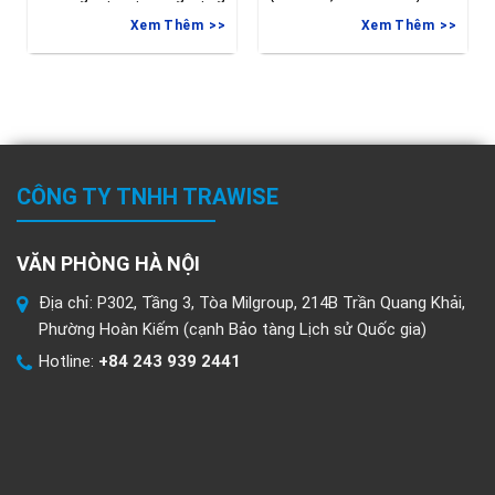
tại Vaasa, Phần
gia hạn deadline nộp đơn
Xem Thêm
Xem Thêm
vào
CÔNG TY TNHH TRAWISE
VĂN PHÒNG HÀ NỘI
Địa chỉ: P302, Tầng 3, Tòa Milgroup, 214B Trần Quang Khải,
Phường Hoàn Kiếm (cạnh Bảo tàng Lịch sử Quốc gia)
Hotline:
+84 243 939 2441