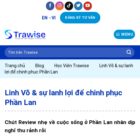
Skip
to
EN
VI
ĐĂNG KÝ TƯ VẤN
content
MENU
Trang chủ
Blog
Học Viên Trawise
Linh Võ & sự lanh
lợi để chinh phục Phần Lan
Linh Võ & sự lanh lợi để chinh phục
Phần Lan
Chút Review nhẹ về cuộc sống ở Phần Lan nhân dịp
nghỉ thu rảnh rỗi