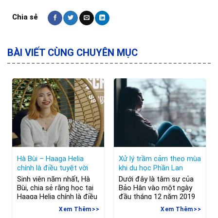
BÀI VIẾT CÙNG CHUYÊN MỤC
Hà Bùi – Haaga Helia
Xử lý trầm cảm theo mùa
chính là điều tuyệt vời
khi du học Phần Lan
nhất của bạn trong năm
Sinh viên năm nhất, Hà
Dưới đây là tâm sự của
2020.
Bùi, chia sẻ rằng học tại
Bảo Hân vào một ngày
Haaga Helia chính là điều
đầu tháng 12 năm 2019
tuyệt vời nhất của bạn
ở Phần Lan. Bảo Hân hiện
Xem Thêm
Xem Thêm
trong năm 2020. Sinh
đang là du học sinh theo