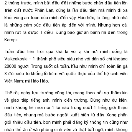
2 tháng trước, mình bắt đầu đặt những bước chân đầu tiên lên
trên đất nước Phần Lan, cũng là lần đầu tiên mà mình đi xa
khỏi vùng an toàn của mình đến vậy. Háo hức, lo lắng, nhớ nhà
là những cảm xúc đầu tiên ập đến với mình. Nhưng hơn cả,
mình rút ra được 1 điều: Đừng bao giờ ăn bánh mì đen trong
Kampii.
Tuần đầu tiên trôi qua khá là vô vị khi nơi mình sống là
Valkeakoski – 1 thành phố siêu siêu nhỏ với dân số chỉ khoảng
20000 người. Trong suốt cả tuần, hầu như mình chỉ toàn ăn gà
3 đùi siêu to khổng lồ kèm với quốc thực của thế hệ sinh viên
Việt Nam: mì Hảo Hảo.
Thế rồi, ngày tựu trường cũng tới, mang theo nỗi sợ thầm kín
về giao tiếp tiếng anh, mình đến trường. Đúng như dự kiến,
mình không hé môi nói 1 lời nào trong suốt 1 tiếng giới thiệu
đầu tiên, nhưng mà bước ngoặt xuất hiện từ đây. Xong phần
giới thiệu đầu tiên, bọn mình phải đăng ký thông tin cũng như
nhận thẻ ăn ở văn phòng sinh viên và thật bất ngờ, mình không