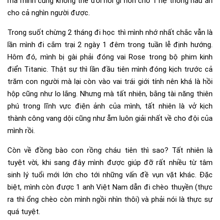
mà mình cũng không thể đòi hỏi gì hơn cho 1 hệ thống nấu ăn
cho cả nghìn người được.
Trong suốt chừng 2 tháng đi học thì mình nhớ nhất chắc vẫn là
lần mình đi cắm trại 2 ngày 1 đêm trong tuần lễ định hướng.
Hôm đó, mình bị gài phải đóng vai Rose trong bộ phim kinh
điển Titanic. Thật sự thì lần đầu tiên mình đóng kịch trước cả
trăm con người mà lại còn vào vai trái giới tính nên khá là hồi
hộp cũng như lo lắng. Nhưng mà tất nhiên, bằng tài năng thiên
phú trong lĩnh vực điện ảnh của mình, tất nhiên là vở kịch
thành công vang dội cũng như ẵm luôn giải nhất về cho đội của
mình rồi.
Còn về đồng bào con rồng cháu tiên thì sao? Tất nhiên là
tuyệt vời, khi sang đây mình được giúp đỡ rất nhiều từ tâm
sinh lý tuổi mới lớn cho tới những vấn đề vụn vặt khác. Đặc
biệt, mình còn được 1 anh Việt Nam dẫn đi chèo thuyền (thực
ra thì ổng chèo còn mình ngồi nhìn thôi) và phải nói là thực sự
quá tuyệt.