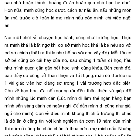
sau nhà hoặc thỉnh thoảng đi ăn hoặc qua nhà bạn bè chơi.
Hơn nữa, mình cũng học được cách tự nấu ăn, nấu những món
ăn mà trước giờ toàn là mẹ mình nấu còn mình chỉ việc ngồi
ăn.
Nói một chút về chuyện học hành, cũng như trường học. Thực
ra mình khá là bất ngờ khi cơ sở mình học khá là bé nếu so với
cở sở chính (thật ra thì là như bố so với con vậy đó). Mỗi tội cơ
sở bé cũng có cái hay của nó, sau chừng 1 tuần đi học, hầu
như mình quen gần gần hết học sinh cùng khóa. Bên cạnh đó,
các thầy cô cũng rất thân thiện và tốt bụng, mặc dù đôi lúc có
1 vài giáo viên hơi đáng sợ trong 1 vài trường hợp đặc biệt.
Còn về bạn học, đa số mọi người đều thân thiện và giúp đỡ
mình những lúc mình cần (Lúc mình đi làm thẻ ngân hàng, bạn
mình sẵn sàng dành cả ngày nghỉ để dẫn mình đi cũng như giải
ngố cho mình). Còn về điều mình không thích ở trường thì chắc
là đồ ăn ở căng tin, với kinh nghiệm ăn cơm 19 năm của mình
thì cơm ở căng tin chắc chắn là thua cơm mẹ mình nấu. Nhưng