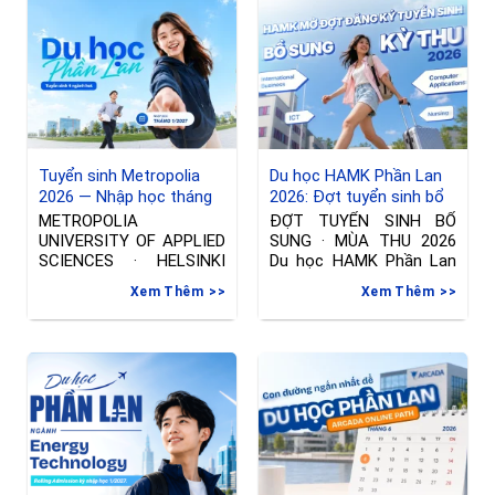
Tuyển sinh Metropolia
Du học HAMK Phần Lan
2026 — Nhập học tháng
2026: Đợt tuyển sinh bổ
01/2027 tại Phần Lan
sung ngành International
METROPOLIA
ĐỢT TUYỂN SINH BỔ
Business & Công nghệ
UNIVERSITY OF APPLIED
SUNG · MÙA THU 2026
thông tin
SCIENCES · HELSINKI
Du học HAMK Phần Lan
Đợt tuyển sinh riêng —
2026
Xem Thêm
Xem Thêm
Nhập học tháng