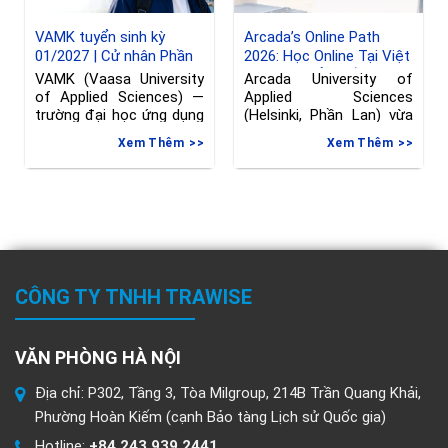
VAMK tuyển sinh kỳ
Arcada’s Online Path
01/2027 | Cử nhân Phần
2026: Học Online Tại Việt
Lan ngành Kỹ thuật
Nam, Chuyển Tiếp Sang
VAMK (Vaasa University
Arcada University of
Phần Lan, hạn đăng ký
of Applied Sciences) —
Applied Sciences
đến 08/06/2026
trường đại học ứng dụng
(Helsinki, Phần Lan) vừa
tại Vaasa, Phần
gia hạn deadline nộp đơn
Xem Thêm
Xem Thêm
vào
CÔNG TY TNHH TRAWISE
VĂN PHÒNG HÀ NỘI
Địa chỉ: P302, Tầng 3, Tòa Milgroup, 214B Trần Quang Khải,
Phường Hoàn Kiếm (cạnh Bảo tàng Lịch sử Quốc gia)
Hotline:
+84 243 939 2441