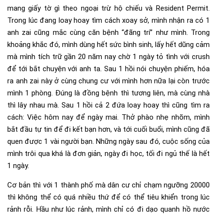
mang giấy tờ gì theo ngoại trừ hộ chiếu và Resident Permit.
Trong lúc đang loay hoay tìm cách xoay sở, mình nhận ra có 1
anh zai cũng mắc cùng căn bệnh “đãng trí” như mình. Trong
khoảng khắc đó, mình dùng hết sức bình sinh, lấy hết dũng cảm
mà mình tích trữ gần 20 năm nay chờ 1 ngày tỏ tình với crush
để tới bắt chuyện với anh ta. Sau 1 hồi nói chuyện phiếm, hóa
ra anh zai này ở cùng chung cư với mình hơn nữa lại còn trước
mình 1 phòng. Đúng là đồng bệnh thì tương liên, mà cùng nhà
thì lây nhau mà. Sau 1 hồi cả 2 đứa loay hoay thì cũng tìm ra
cách: Việc hôm nay để ngày mai. Thở phào nhẹ nhõm, mình
bắt đầu tự tin để đi kết bạn hơn, và tới cuối buổi, mình cũng đã
quen được 1 vài người bạn. Những ngày sau đó, cuộc sống của
mình trôi qua khá là đơn giản, ngày đi học, tối đi ngủ thế là hết
1 ngày.
Cơ bản thì với 1 thành phố mà dân cư chỉ chạm ngưỡng 20000
thì không thể có quá nhiều thứ để có thể tiêu khiển trong lúc
rảnh rỗi. Hầu như lúc rảnh, mình chỉ có đi dạo quanh hồ nước