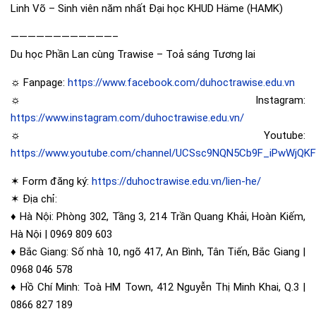
Linh Võ – Sinh viên năm nhất Đại học KHUD Häme (HAMK)
————————————–
Du học Phần Lan cùng Trawise – Toả sáng Tương lai
☼ Fanpage:
https://www.facebook.com/duhoctrawise.edu.vn
☼ Instagram:
https://www.instagram.com/duhoctrawise.edu.vn/
☼ Youtube:
https://www.youtube.com/channel/UCSsc9NQN5Cb9F_iPwWjQK
✶ Form đăng ký:
https://duhoctrawise.edu.vn/lien-he/
✶ Địa chỉ:
♦️ Hà Nội: Phòng 302, Tầng 3, 214 Trần Quang Khải, Hoàn Kiếm,
Hà Nội | 0969 809 603
♦️ Bắc Giang: Số nhà 10, ngõ 417, An Bình, Tân Tiến, Bắc Giang |
0968 046 578
♦️ Hồ Chí Minh: Toà HM Town, 412 Nguyễn Thị Minh Khai, Q.3 |
0866 827 189