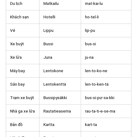
Du lịch
Matkailu
mat-kai-lu
Khách sạn
Hotelli
ho-tel-li
Vé
Lippu
lip-pu
Xe buýt
Bussi
bus-si
Xe lửa
Juna
ju-na
Máy bay
Lentokone
len-to-ko-ne
Sân bay
Lentokenttä
len-to-ken-tä
Trạm xe buýt
Bussipysäkki
bus-si-pư-sa-kki
Nhà ga xe lửa
Rautatieasema
rau-ta-ti-e-se-ma
Bản đồ
Kartta
kart-ta