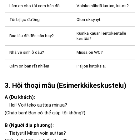
Làm ơn cho tôi xem bản đồ.
Voinko nähdä kartan, kiitos?
Tôi bị lạc đường.
Olen eksynyt.
Kuinka kauan lentokentälle
Bao lâu để đến sân bay?
kestää?
Nhà vệ sinh ở đâu?
Missä on WC?
Cảm ơn bạn rất nhiều!
Paljon kiitoksia!
3. Hội thoại mẫu (Esimerkkikeskustelu)
A (Du khách):
– Hei! Voitteko auttaa minua?
(Chào bạn! Bạn có thể giúp tôi không?)
B (Người địa phương):
– Tietysti! Miten voin auttaa?