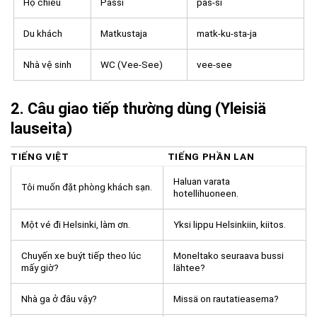
Hộ chiếu
Passi
pas-si
Du khách
Matkustaja
matk-ku-sta-ja
Nhà vệ sinh
WC (Vee-See)
vee-see
2. Câu giao tiếp thường dùng (Yleisiä
lauseita)
TIẾNG VIỆT
TIẾNG PHẦN LAN
Haluan varata
Tôi muốn đặt phòng khách sạn.
hotellihuoneen.
Một vé đi Helsinki, làm ơn.
Yksi lippu Helsinkiin, kiitos.
Chuyến xe buýt tiếp theo lúc
Moneltako seuraava bussi
mấy giờ?
lähtee?
Nhà ga ở đâu vậy?
Missä on rautatieasema?