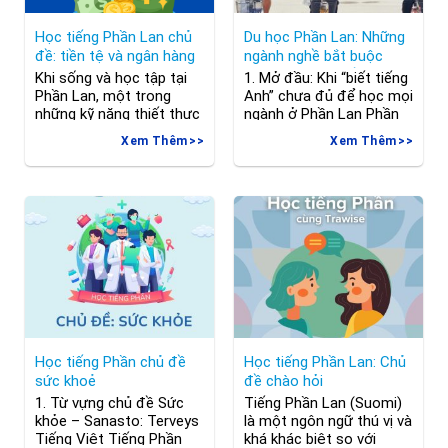
Học tiếng Phần Lan chủ
Du học Phần Lan: Những
đề: tiền tệ và ngân hàng
ngành nghề bắt buộc
đào tạo bằng tiếng Phần
Khi sống và học tập tại
1. Mở đầu: Khi “biết tiếng
Lan bạn nên biết
Phần Lan, một trong
Anh” chưa đủ để học mọi
những kỹ năng thiết thực
ngành ở Phần Lan Phần
mà bạn cần thành thạo là
Lan nổi tiếng là quốc gia
Xem Thêm
Xem Thêm
giao tiếp bằng tiếng Phần
có nền giáo dục tiên tiến
Lan trong các tình huống
bậc nhất thế giới, với
tài chính thường ngày –
hàng trăm chương trình
như mở tài khoản ngân
quốc tế được giảng dạy
hàng, rút tiền, thanh
bằng tiếng Anh. Tuy
toán, hoặc hỏi về giá cả.
nhiên, không phải ngành
Bài học hôm nay
nghề nào bạn cũng
Học tiếng Phần chủ đề
Học tiếng Phần Lan: Chủ
sức khoẻ
đề chào hỏi
1. Từ vựng chủ đề Sức
Tiếng Phần Lan (Suomi)
khỏe – Sanasto: Terveys
là một ngôn ngữ thú vị và
Tiếng Việt Tiếng Phần
khá khác biệt so với