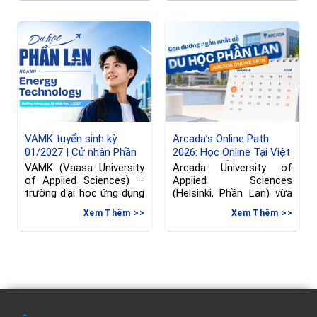
VAMK tuyển sinh kỳ
Arcada’s Online Path
01/2027 | Cử nhân Phần
2026: Học Online Tại Việt
Lan ngành Kỹ thuật
Nam, Chuyển Tiếp Sang
VAMK (Vaasa University
Arcada University of
Phần Lan, hạn đăng ký
of Applied Sciences) —
Applied Sciences
đến 08/06/2026
trường đại học ứng dụng
(Helsinki, Phần Lan) vừa
tại Vaasa, Phần
gia hạn deadline nộp đơn
Xem Thêm
Xem Thêm
vào