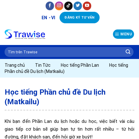
Skip
to
EN
VI
ĐĂNG KÝ TƯ VẤN
content
MENU
Trang chủ
Tin Tức
Học tiếng Phần Lan
Học tiếng
Phần chủ đề Du lịch (Matkailu)
Học tiếng Phần chủ đề Du lịch
(Matkailu)
Khi bạn đến Phần Lan du lịch hoặc du học, việc biết vài câu
giao tiếp cơ bản sẽ giúp bạn tự tin hơn rất nhiều – từ hỏi
đường, đặt khách sạn, đến hỏi giờ xe buýt!