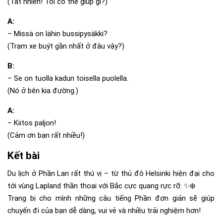
(Tất nhiên! Tôi có thể giúp gì?)
A:
– Missä on lähin bussipysäkki?
(Trạm xe buýt gần nhất ở đâu vậy?)
B:
– Se on tuolla kadun toisella puolella.
(Nó ở bên kia đường.)
A:
– Kiitos paljon!
(Cảm ơn bạn rất nhiều!)
Kết bài
Du lịch ở Phần Lan rất thú vị – từ thủ đô Helsinki hiện đại cho
tới vùng Lapland thần thoại với Bắc cực quang rực rỡ. ✨❄️
Trang bị cho mình những câu tiếng Phần đơn giản sẽ giúp
chuyến đi của bạn dễ dàng, vui vẻ và nhiều trải nghiệm hơn!