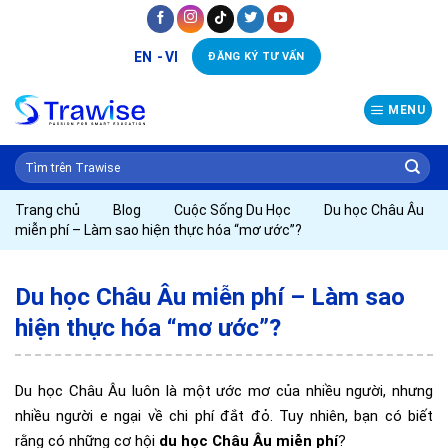
Skip
to
EN
VI
ĐĂNG KÝ TƯ VẤN
content
MENU
Trang chủ
Blog
Cuộc Sống Du Học
Du học Châu Âu
miễn phí – Làm sao hiện thực hóa “mơ ước”?
Du học Châu Âu miễn phí – Làm sao
hiện thực hóa “mơ ước”?
Du học Châu Âu luôn là một ước mơ của nhiều người, nhưng
nhiều người e ngại về chi phí đắt đỏ. Tuy nhiên, bạn có biết
rằng có những cơ hội
du học Châu Âu miễn phí
?