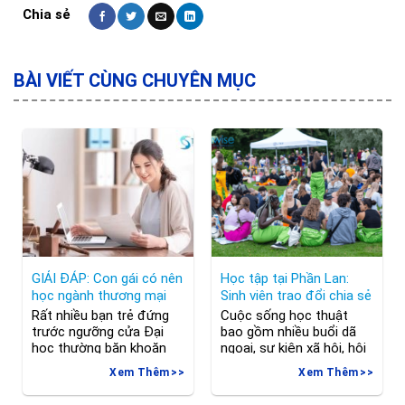
BÀI VIẾT CÙNG CHUYÊN MỤC
GIẢI ĐÁP: Con gái có nên
Học tập tại Phần Lan:
học ngành thương mại
Sinh viên trao đổi chia sẻ
điện tử?
kinh nghiệm
Rất nhiều bạn trẻ đứng
Cuộc sống học thuật
trước ngưỡng cửa Đại
bao gồm nhiều buổi dã
học thường băn khoăn
ngoại, sự kiện xã hội, hội
không biết rằng “Con gái
chợ việc làm và các hoạt
Xem Thêm
Xem Thêm
có nên học ngành
động câu lạc bộ, nơi sinh
thương mại điện tử”.
viên trao đổi chắc chắn