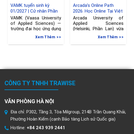
VAMK tuyển sinh kỳ
Arcada’s Online Path
01/2027 | Cử nhân Phần
2026: Học Online Tại Việt
Lan ngành Kỹ thuật
Nam, Chuyển Tiếp Sang
VAMK (Vaasa University
Arcada University of
Phần Lan, hạn đăng ký
of Applied Sciences) —
Applied Sciences
đến 08/06/2026
trường đại học ứng dụng
(Helsinki, Phần Lan) vừa
tại Vaasa, Phần
gia hạn deadline nộp đơn
Xem Thêm
Xem Thêm
vào
CÔNG TY TNHH TRAWISE
VĂN PHÒNG HÀ NỘI
Địa chỉ: P302, Tầng 3, Tòa Milgroup, 214B Trần Quang Khải,
Phường Hoàn Kiếm (cạnh Bảo tàng Lịch sử Quốc gia)
Hotline:
+84 243 939 2441