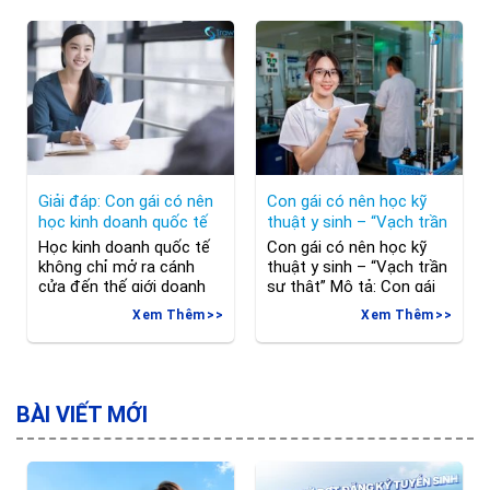
Dưới đây là bài phân tích
sẽ gặp gỡ nhiều người.
chi tiết của Trawise về
Mỗi năm, các trường đại
sự phù hợp của lĩnh vực
học ở Phần Lan chào
vô cùng hot này đối với
đón hàng nghìn sinh viên
phái đẹp. 1. Tổng quan về
trao đổi từ
Giải đáp: Con gái có nên
Con gái có nên học kỹ
học kinh doanh quốc tế
thuật y sinh – “Vạch trần
không?
sự thật”
Học kinh doanh quốc tế
Con gái có nên học kỹ
không chỉ mở ra cánh
thuật y sinh – “Vạch trần
cửa đến thế giới doanh
sự thật” Mô tả: Con gái
nghiệp rộng lớn, mà còn
có nên học kỹ thuật y
Xem Thêm
Xem Thêm
đánh bại những rào cản
sinh? Trong bài viết này,
giới tính và đem lại nhiều
chúng ta sẽ tìm hiểu về
lợi ích to lớn. Hãy cùng
ngành này và lý do tại
Trawise khám phá con
sao con gái nên cân nhắc
gái có nên học kinh
học kỹ thuật y sinh. Ngày
BÀI VIẾT MỚI
doanh quốc tế và những
nay, với
cơ hội mà ngành