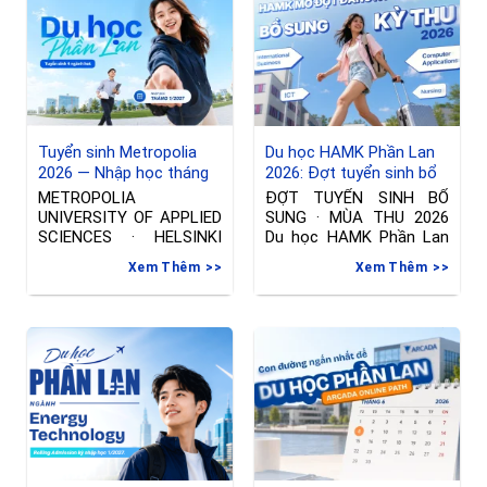
Tuyển sinh Metropolia
Du học HAMK Phần Lan
2026 — Nhập học tháng
2026: Đợt tuyển sinh bổ
01/2027 tại Phần Lan
sung ngành International
METROPOLIA
ĐỢT TUYỂN SINH BỔ
Business & Công nghệ
UNIVERSITY OF APPLIED
SUNG · MÙA THU 2026
thông tin
SCIENCES · HELSINKI
Du học HAMK Phần Lan
Đợt tuyển sinh riêng —
2026
Xem Thêm
Xem Thêm
Nhập học tháng