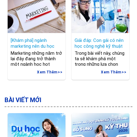
học cần IELTS bao
một vài nét trong văn
nhiêu? Hãy cùng
hóa
[Khám phá] ngành
Giải đáp: Con gái có nên
marketing nên du học
học công nghệ kỹ thuật
nước nào tốt nhất?
hóa học?
Marketing những năm trở
Trong bài viết này, chúng
lại đây đang trở thành
ta sẽ khám phá một
một ngành học hot
trong những lựa chọn
không chỉ tại Việt Nam
đầy tiềm năng trong thế
Xem Thêm
Xem Thêm
mà còn trên toàn thế
kỷ 21 – Công nghệ kỹ
giới. Thay vì học tập
thuật hóa học. Vậy con
trong nước, nhiều bạn
gái có nên học công
chọn trau dồi lĩnh vực
nghệ kỹ thuật hóa học?
này tại các quốc gia thế
Hãy cùng tìm hiểu và
BÀI VIẾT MỚI
mạnh, phát triển. Vậy
khám phá thế giới của
ngành marketing nên du
ngành công nghệ kỹ
học nước nào? Khám
thuật