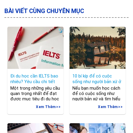
BÀI VIẾT CÙNG CHUYÊN MỤC
Đi du học cần IELTS bao
10 bí kíp để có cuộc
nhiêu? Yêu cầu chi tiết
sống như người bản xứ ở
từng quốc gia
Phần Lan
Một trong những yêu cầu
Nếu bạn muốn học cách
quan trọng nhất để đạt
để có cuộc sống như
được mục tiêu đi du học
người bản xứ và tìm hiểu
là bài kiểm tra tiếng Anh.
sâu hơn về văn hóa Phần
Xem Thêm
Xem Thêm
Trong đó, IELTS là một
Lan, dưới đây sẽ là một
trong những bài kiểm tra
số bí kíp bỏ túi cho bạn!
phổ biến nhất được chấp
Lần đầu tiên đặt chân
nhận ở nhiều quốc gia
sang học tập tại môi
trên thế giới. Vậy đi du
trường mới, chắc hẳn