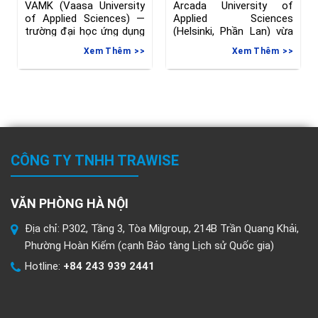
Lan ngành Kỹ thuật
Nam, Chuyển Tiếp Sang
VAMK (Vaasa University
Arcada University of
Phần Lan, hạn đăng ký
of Applied Sciences) —
Applied Sciences
đến 08/06/2026
trường đại học ứng dụng
(Helsinki, Phần Lan) vừa
tại Vaasa, Phần
gia hạn deadline nộp đơn
Xem Thêm
Xem Thêm
vào
CÔNG TY TNHH TRAWISE
VĂN PHÒNG HÀ NỘI
Địa chỉ: P302, Tầng 3, Tòa Milgroup, 214B Trần Quang Khải,
Phường Hoàn Kiếm (cạnh Bảo tàng Lịch sử Quốc gia)
Hotline:
+84 243 939 2441