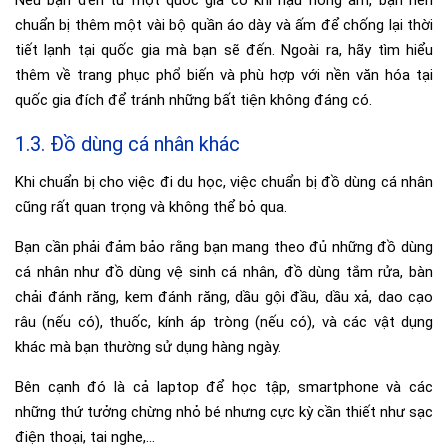
Nếu bạn đến từ một quốc gia có khí hậu nóng ẩm, bạn nên
chuẩn bị thêm một vài bộ quần áo dày và ấm để chống lại thời
tiết lạnh tại quốc gia mà bạn sẽ đến. Ngoài ra, hãy tìm hiểu
thêm về trang phục phổ biến và phù hợp với nền văn hóa tại
quốc gia đích để tránh những bất tiện không đáng có.
1.3. Đồ dùng cá nhân khác
Khi chuẩn bị cho việc đi du học, việc chuẩn bị đồ dùng cá nhân
cũng rất quan trọng và không thể bỏ qua.
Bạn cần phải đảm bảo rằng bạn mang theo đủ những đồ dùng
cá nhân như đồ dùng vệ sinh cá nhân, đồ dùng tắm rửa, bàn
chải đánh răng, kem đánh răng, dầu gội đầu, dầu xả, dao cạo
râu (nếu có), thuốc, kính áp tròng (nếu có), và các vật dụng
khác mà bạn thường sử dụng hàng ngày.
Bên cạnh đó là cả laptop để học tập, smartphone và các
những thứ tưởng chừng nhỏ bé nhưng cực kỳ cần thiết như sạc
điện thoại, tai nghe,…