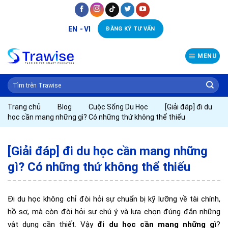
Skip
to
EN
VI
ĐĂNG KÝ TƯ VẤN
content
MENU
Trang chủ
Blog
Cuộc Sống Du Học
[Giải đáp] đi du
học cần mang những gì? Có những thứ không thể thiếu
[Giải đáp] đi du học cần mang những
gì? Có những thứ không thể thiếu
Đi du học không chỉ đòi hỏi sự chuẩn bị kỹ lưỡng về tài chính,
hồ sơ, mà còn đòi hỏi sự chú ý và lựa chọn đúng đắn những
vật dụng cần thiết. Vậy
đi du học cần mang những gì
?