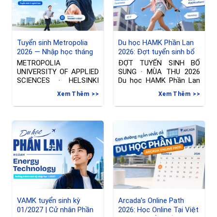
Tuyển sinh Metropolia
Du học HAMK Phần Lan
2026 — Nhập học tháng
2026: Đợt tuyển sinh bổ
01/2027 tại Phần Lan
sung ngành International
METROPOLIA
ĐỢT TUYỂN SINH BỔ
Business & Công nghệ
UNIVERSITY OF APPLIED
SUNG · MÙA THU 2026
thông tin
SCIENCES · HELSINKI
Du học HAMK Phần Lan
Đợt tuyển sinh riêng —
2026
Xem Thêm
Xem Thêm
Nhập học tháng
VAMK tuyển sinh kỳ
Arcada’s Online Path
01/2027 | Cử nhân Phần
2026: Học Online Tại Việt