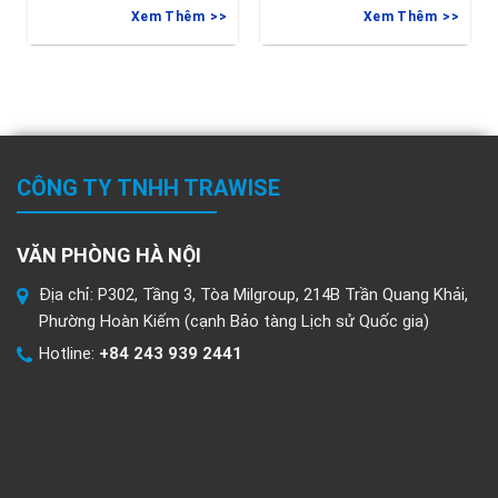
tại Vaasa, Phần
gia hạn deadline nộp đơn
Xem Thêm
Xem Thêm
vào
CÔNG TY TNHH TRAWISE
VĂN PHÒNG HÀ NỘI
Địa chỉ: P302, Tầng 3, Tòa Milgroup, 214B Trần Quang Khải,
Phường Hoàn Kiếm (cạnh Bảo tàng Lịch sử Quốc gia)
Hotline:
+84 243 939 2441