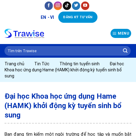
Skip
to
EN
VI
ĐĂNG KÝ TƯ VẤN
content
MENU
Trang chủ
Tin Tức
Thông tin tuyển sinh
Đại học
Khoa học ứng dụng Hame (HAMK) khởi động kỳ tuyển sinh bổ
sung
Đại học Khoa học ứng dụng Hame
(HAMK) khởi động kỳ tuyển sinh bổ
sung
Bạn đang tìm kiếm một ngôi trường để học tập và muốn bắt