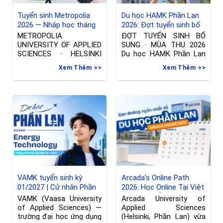
Tuyển sinh Metropolia
Du học HAMK Phần Lan
2026 — Nhập học tháng
2026: Đợt tuyển sinh bổ
01/2027 tại Phần Lan
sung ngành International
METROPOLIA
ĐỢT TUYỂN SINH BỔ
Business & Công nghệ
UNIVERSITY OF APPLIED
SUNG · MÙA THU 2026
thông tin
SCIENCES · HELSINKI
Du học HAMK Phần Lan
Đợt tuyển sinh riêng —
2026
Xem Thêm
Xem Thêm
Nhập học tháng
VAMK tuyển sinh kỳ
Arcada’s Online Path
01/2027 | Cử nhân Phần
2026: Học Online Tại Việt
Lan ngành Kỹ thuật
Nam, Chuyển Tiếp Sang
VAMK (Vaasa University
Arcada University of
Phần Lan, hạn đăng ký
of Applied Sciences) —
Applied Sciences
đến 08/06/2026
trường đại học ứng dụng
(Helsinki, Phần Lan) vừa