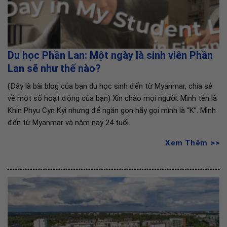
Du học Phần Lan: Một ngày là sinh viên Phần
Lan sẽ như thế nào?
(Đây là bài blog của bạn du học sinh đến từ Myanmar, chia sẻ
về một số hoạt động của bạn) Xin chào mọi người. Mình tên là
Khin Phyu Cyn Kyi nhưng để ngắn gọn hãy gọi mình là “K”. Mình
đến từ Myanmar và năm nay 24 tuổi.
Xem Thêm