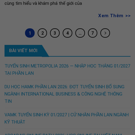
cùng tìm hiểu và khám phá thế giới của
Xem Thêm
1
2
3
4
…
7
BÀI VIẾT MỚI
TUYỂN SINH METROPOLIA 2026 — NHẬP HỌC THÁNG 01/2027
TẠI PHẦN LAN
DU HỌC HAMK PHẦN LAN 2026: ĐỢT TUYỂN SINH BỔ SUNG
NGÀNH INTERNATIONAL BUSINESS & CÔNG NGHỆ THÔNG
TIN
VAMK TUYỂN SINH KỲ 01/2027 | CỬ NHÂN PHẦN LAN NGÀNH
KỸ THUẬT