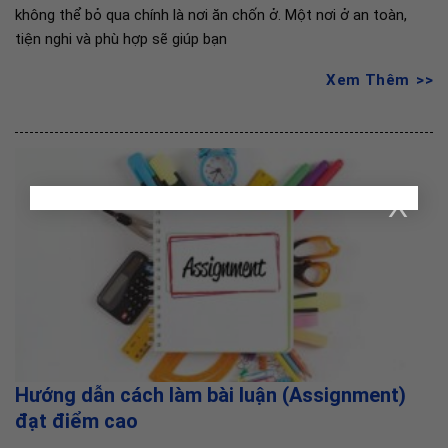
không thể bỏ qua chính là nơi ăn chốn ở. Một nơi ở an toàn,
tiện nghi và phù hợp sẽ giúp bạn
Xem Thêm
X
Hướng dẫn cách làm bài luận (Assignment)
đạt điểm cao