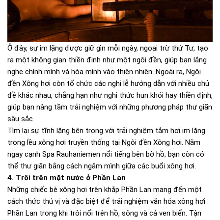
Ở đây, sự im lặng được giữ gìn mỗi ngày, ngoại trừ thứ Tư, tạo
ra một không gian thiền định như một ngôi đền, giúp bạn lắng
nghe chính mình và hòa mình vào thiên nhiên. Ngoài ra, Ngôi
đền Xông hơi còn tổ chức các nghi lễ hướng dẫn với nhiều chủ
đề khác nhau, chẳng hạn như nghi thức hun khói hay thiền định,
giúp bạn nâng tầm trải nghiệm với những phương pháp thư giãn
sâu sắc.
Tìm lại sự tĩnh lặng bên trong với trải nghiệm tắm hơi im lặng
trong lều xông hơi truyền thống tại Ngôi đền Xông hơi. Nằm
ngay cạnh Spa Rauhaniemen nổi tiếng bên bờ hồ, bạn còn có
thể thư giãn bằng cách ngâm mình giữa các buổi xông hơi.
4. Trôi trên mặt nước ở Phần Lan
Những chiếc bè xông hơi trên khắp Phần Lan mang đến một
cách thức thú vị và đặc biệt để trải nghiệm văn hóa xông hơi
Phần Lan trong khi trôi nổi trên hồ, sông và cả ven biển. Tận