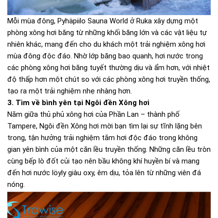
Mỗi mùa đông, Pyhäpiilo Sauna World ở Ruka xây dựng một
phòng xông hơi băng từ những khối băng lớn và các vật liệu tự
nhiên khác, mang đến cho du khách một trải nghiệm xông hơi
mùa đông độc đáo. Nhờ lớp băng bao quanh, hơi nước trong
các phòng xông hơi băng tuyết thường dịu và ẩm hơn, với nhiệt
độ thấp hơn một chút so với các phòng xông hơi truyền thống,
tạo ra một trải nghiệm nhẹ nhàng hơn.
3. Tìm về bình yên tại Ngôi đền Xông hơi
Nằm giữa thủ phủ xông hơi của Phần Lan – thành phố
Tampere, Ngôi đền Xông hơi mời bạn tìm lại sự tĩnh lặng bên
trong, tận hưởng trải nghiệm tắm hơi độc đáo trong không
gian yên bình của một căn lều truyền thống. Những căn lều tròn
cùng bếp lò đốt củi tạo nên bầu không khí huyền bí và mang
đến hơi nước löyly giàu oxy, êm dịu, tỏa lên từ những viên đá
nóng.