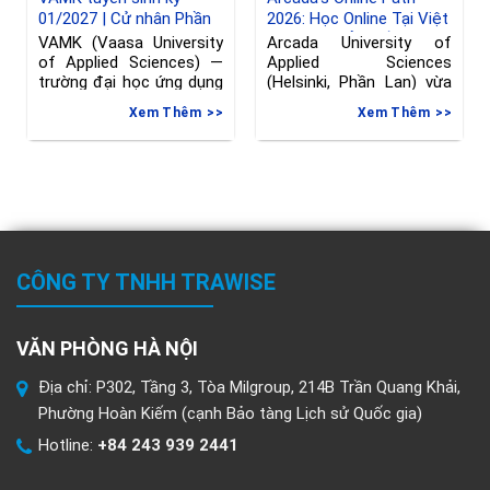
01/2027 | Cử nhân Phần
2026: Học Online Tại Việt
Lan ngành Kỹ thuật
Nam, Chuyển Tiếp Sang
VAMK (Vaasa University
Arcada University of
Phần Lan, hạn đăng ký
of Applied Sciences) —
Applied Sciences
đến 08/06/2026
trường đại học ứng dụng
(Helsinki, Phần Lan) vừa
tại Vaasa, Phần
gia hạn deadline nộp đơn
Xem Thêm
Xem Thêm
vào
CÔNG TY TNHH TRAWISE
VĂN PHÒNG HÀ NỘI
Địa chỉ: P302, Tầng 3, Tòa Milgroup, 214B Trần Quang Khải,
Phường Hoàn Kiếm (cạnh Bảo tàng Lịch sử Quốc gia)
Hotline:
+84 243 939 2441