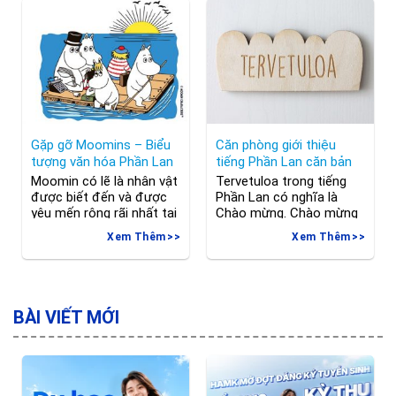
trường học tập hiện đại,
Hãng hàng không quốc
thân thiện và giàu tính
gia Finnair thông báo sẽ
sáng tạo, Phần Lan còn
bắt đầu chấp nhận chứng
là cái nôi
nhận tiêm chủng Covid-
19 từ hành khách trên
các chuyến bay
Gặp gỡ Moomins – Biểu
Căn phòng giới thiệu
tượng văn hóa Phần Lan
tiếng Phần Lan căn bản
Moomin có lẽ là nhân vật
Tervetuloa trong tiếng
được biết đến và được
Phần Lan có nghĩa là
yêu mến rộng rãi nhất tại
Chào mừng. Chào mừng
Phần lan chỉ sau Ông già
bạn đến với Thế giới
Xem Thêm
Xem Thêm
Noel. Một ca khúc trong
Tiếng Phần Căn bản
bộ phim Thung lũng
Tiếng Phần Lan, một
Moomins Moomins mang
trong các ngôn ngữ
hình dáng như chú hà mã
Finno-Ugric thuộc hệ
trắng là những nhân vật
ngôn ngữ Ural là ngôn
BÀI VIẾT MỚI
trong văn học Phần Lan
ngữ được người dân
được tạo ra bởi
Phần Lan sử dụng. Kể từ
năm 1809, đây là ngôn
ngữ chính thức