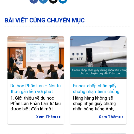
BÀI VIẾT CÙNG CHUYÊN MỤC
Du học Phần Lan – Nơi tri
Finnair chấp nhận giấy
thức gắn liền với phát
chứng nhận tiêm chủng
triển bền vững
cho các chuyến bay đến
1. Giới thiệu về du học
Hãng hàng không sẽ
Phần Lan
Phần Lan Phần Lan từ lâu
chấp nhận giấy chứng
được biết đến là một
nhận bằng tiếng Anh,
trong những quốc gia có
Pháp, Đức, Estonia, Thụy
Xem Thêm
Xem Thêm
nền giáo dục chất lượng
Điển, Tây Ban Nha và Ý,
hàng đầu thế giới. Không
nhưng không chấp nhận
chỉ nổi bật với môi
bằng tiếng Phần Lan.