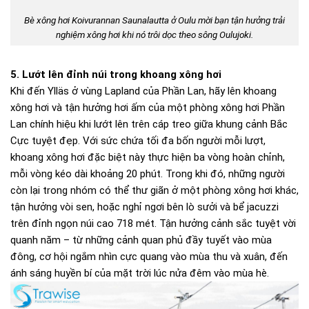
Bè xông hơi Koivurannan Saunalautta ở Oulu mời bạn tận hưởng trải
nghiệm xông hơi khi nó trôi dọc theo sông Oulujoki.
5. Lướt lên đỉnh núi trong khoang xông hơi
Khi đến Ylläs ở vùng Lapland của Phần Lan, hãy lên khoang
xông hơi và tận hưởng hơi ấm của một phòng xông hơi Phần
Lan chính hiệu khi lướt lên trên cáp treo giữa khung cảnh Bắc
Cực tuyệt đẹp. Với sức chứa tối đa bốn người mỗi lượt,
khoang xông hơi đặc biệt này thực hiện ba vòng hoàn chỉnh,
mỗi vòng kéo dài khoảng 20 phút. Trong khi đó, những người
còn lại trong nhóm có thể thư giãn ở một phòng xông hơi khác,
tận hưởng vòi sen, hoặc nghỉ ngơi bên lò sưởi và bể jacuzzi
trên đỉnh ngọn núi cao 718 mét. Tận hưởng cảnh sắc tuyệt vời
quanh năm – từ những cảnh quan phủ đầy tuyết vào mùa
đông, cơ hội ngắm nhìn cực quang vào mùa thu và xuân, đến
ánh sáng huyền bí của mặt trời lúc nửa đêm vào mùa hè.