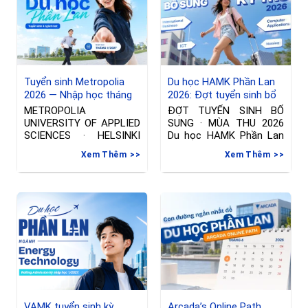
Tuyển sinh Metropolia
Du học HAMK Phần Lan
2026 — Nhập học tháng
2026: Đợt tuyển sinh bổ
01/2027 tại Phần Lan
sung ngành International
METROPOLIA
ĐỢT TUYỂN SINH BỔ
Business & Công nghệ
UNIVERSITY OF APPLIED
SUNG · MÙA THU 2026
thông tin
SCIENCES · HELSINKI
Du học HAMK Phần Lan
Đợt tuyển sinh riêng —
2026
Xem Thêm
Xem Thêm
Nhập học tháng
VAMK tuyển sinh kỳ
Arcada’s Online Path