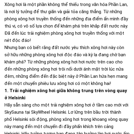
Xông hơi là một phần không thể thiếu trong văn hóa Phần Lan,
là nơi lý tưởng để thư giãn và giải tỏa căng thẳng. Từ những
phòng xông hơi truyền thống đến những địa điểm ẩn mình đầy
thú vị, có vô số lựa chọn để khám phá trên khắp đất nước này.
Đã đến lúc trải nghiệm phòng xông hơi truyền thống với một
nét độc đáo!
Nhưng bạn có biết rằng đất nước yêu thích xông hơi này còn
sở hữu những phòng xông hơi độc đáo và kỳ lạ đang chờ bạn
khám phá? Từ những phòng xông hơi hơi nước trên cao cho
đến những phòng xông hơi trôi nổi dưới ánh mặt trời lúc nửa
đêm, những điểm đến đặc biệt này ở Phần Lan hứa hẹn mang
đến một chuyến phiêu lưu xông hơi có một không hai!
1. Trải nghiệm xông hơi giữa không trung trên vòng quay
ở Helsinki
Hãy sẵn sàng cho một trải nghiệm xông hơi ở tầm cao mới với
SkySauna tại SkyWheel Helsinki. Lơ lửng trên bầu trời thành
phố Helsinki sôi động, phòng xông hơi trong khoang vòng quay
này mang đến một chuyến đi đầy phấn khích trên cảng
Helsinki. Hãy tưởng tượng bạn đang tận hưởng làn hơi nước ấm