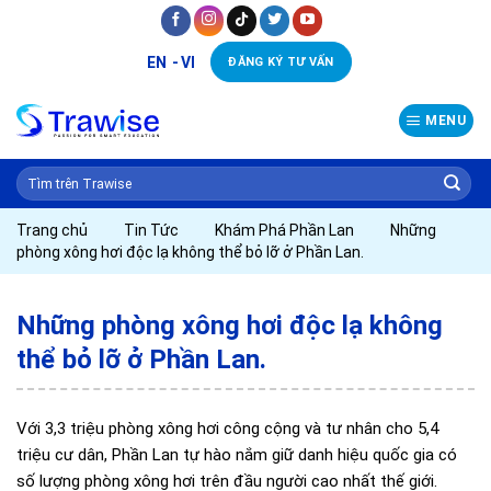
Skip
to
EN
VI
ĐĂNG KÝ TƯ VẤN
content
MENU
Trang chủ
Tin Tức
Khám Phá Phần Lan
Những
phòng xông hơi độc lạ không thể bỏ lỡ ở Phần Lan.
Những phòng xông hơi độc lạ không
thể bỏ lỡ ở Phần Lan.
Với 3,3 triệu phòng xông hơi công cộng và tư nhân cho 5,4
triệu cư dân, Phần Lan tự hào nắm giữ danh hiệu quốc gia có
số lượng phòng xông hơi trên đầu người cao nhất thế giới.