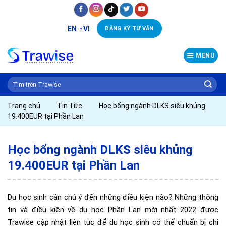
Skip
to
EN
VI
ĐĂNG KÝ TƯ VẤN
content
MENU
Trang chủ
Tin Tức
Học bổng ngành DLKS siêu khủng
19.400EUR tại Phần Lan
Học bổng ngành DLKS siêu khủng
19.400EUR tại Phần Lan
Du học sinh cần chú ý đến những điều kiện nào? Những thông
tin và điều kiện về du học Phần Lan mới nhất 2022 được
Trawise cập nhật liên tục để du học sinh có thể chuẩn bị chi