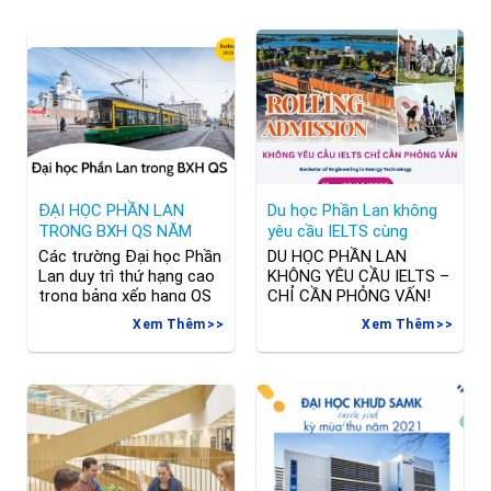
ĐẠI HỌC PHẦN LAN
Du học Phần Lan không
TRONG BXH QS NĂM
yêu cầu IELTS cùng
2023
VAMK
Các trường Đại học Phần
DU HỌC PHẦN LAN
Lan duy trì thứ hạng cao
KHÔNG YÊU CẦU IELTS –
trong bảng xếp hạng QS
CHỈ CẦN PHỎNG VẤN!
năm 2023. Đặc biệt là
Cơ hội “vàng” cho sinh
Xem Thêm
Xem Thêm
trường đại học Turku, đại
viên Việt Nam đến từ
học Jyvaskyla và đại học
VAMK – Vaasa University
công nghệ Lappeenranta
of Applied Sciences!
(LUT) đạt thứ hạng cao
VAMK chính thức mở
hơn năm ngoái. Cùng
tuyển sinh đặc biệt cho
xem thứ hạng cụ thể của
chương trình: Bachelor of
từng Đại học Phần Lan
Engineering in Energy
nhé!
Technology Điểm nổi bật