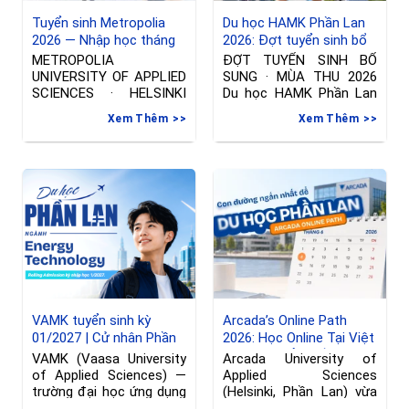
Tuyển sinh Metropolia
Du học HAMK Phần Lan
2026 — Nhập học tháng
2026: Đợt tuyển sinh bổ
01/2027 tại Phần Lan
sung ngành International
METROPOLIA
ĐỢT TUYỂN SINH BỔ
Business & Công nghệ
UNIVERSITY OF APPLIED
SUNG · MÙA THU 2026
thông tin
SCIENCES · HELSINKI
Du học HAMK Phần Lan
Đợt tuyển sinh riêng —
2026
Xem Thêm
Xem Thêm
Nhập học tháng
VAMK tuyển sinh kỳ
Arcada’s Online Path
01/2027 | Cử nhân Phần
2026: Học Online Tại Việt
Lan ngành Kỹ thuật
Nam, Chuyển Tiếp Sang
VAMK (Vaasa University
Arcada University of
Phần Lan, hạn đăng ký
of Applied Sciences) —
Applied Sciences
đến 08/06/2026
trường đại học ứng dụng
(Helsinki, Phần Lan) vừa
tại Vaasa, Phần
gia hạn deadline nộp đơn