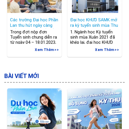
của chương trình: Chỉ
phỏng
Các trường Đại học Phần
Đại học KHƯD SAMK mở
Lan thu hút ngày càng
ra kỳ tuyển sinh mùa Thu
nhiều sinh viên quốc tế!
năm 2021
Trong đợt nộp đơn
1. Ngành học Kỳ tuyển
Tuyển sinh chung diễn ra
sinh mùa Xuân 2021 đã
từ ngày 04 – 18.01.2023,
khép lại, đại học KHƯD
trang web Studyinfo.fi đã
SAMK tiếp tục với kỳ
Xem Thêm
Xem Thêm
ghi nhận số lượng đơn
tuyển sinh mùa Thu năm
ứng tuyển cho các
2021 với 2 ngành học Cử
chương trình Cử nhân và
nhân bằng tiếng Anh:
Thạc sĩ dạy bằng tiếng
International Business
Anh nhiều gấp đôi so với
Chương trình chuẩn bị
BÀI VIẾT MỚI
năm trước. Điều này
cho sinh viên những kĩ
phần nào cho thấy các
năng để làm việc với các
trường Đại học
nhiệm vụ quy