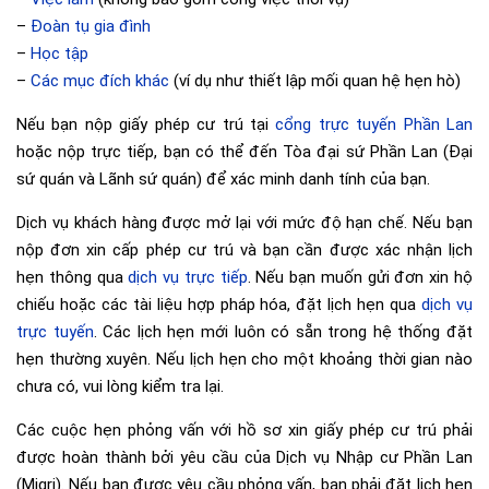
–
Đoàn tụ gia đình
–
Học tập
–
Các mục đích khác
(ví dụ như thiết lập mối quan hệ hẹn hò)
Nếu bạn nộp giấy phép cư trú tại
cổng trực tuyến Phần Lan
hoặc nộp trực tiếp, bạn có thể đến Tòa đại sứ Phần Lan (Đại
sứ quán và Lãnh sứ quán) để xác minh danh tính của bạn.
Dịch vụ khách hàng được mở lại với mức độ hạn chế. Nếu bạn
nộp đơn xin cấp phép cư trú và bạn cần được xác nhận lịch
hẹn thông qua
dịch vụ trực tiếp
. Nếu bạn muốn gửi đơn xin hộ
chiếu hoặc các tài liệu hợp pháp hóa, đặt lịch hẹn qua
dịch vụ
trực tuyến
. Các lịch hẹn mới luôn có sẵn trong hệ thống đặt
hẹn thường xuyên. Nếu lịch hẹn cho một khoảng thời gian nào
chưa có, vui lòng kiểm tra lại.
Các cuộc hẹn phỏng vấn với hồ sơ xin giấy phép cư trú phải
được hoàn thành bởi yêu cầu của Dịch vụ Nhập cư Phần Lan
(Migri). Nếu bạn được yêu cầu phỏng vấn, bạn phải đặt lịch hẹn