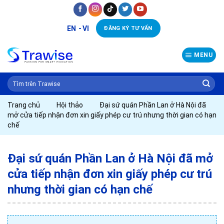
Skip
to
EN
VI
ĐĂNG KÝ TƯ VẤN
content
MENU
Trang chủ
Hội thảo
Đại sứ quán Phần Lan ở Hà Nội đã
mở cửa tiếp nhận đơn xin giấy phép cư trú nhưng thời gian có hạn
chế
Đại sứ quán Phần Lan ở Hà Nội đã mở
cửa tiếp nhận đơn xin giấy phép cư trú
nhưng thời gian có hạn chế