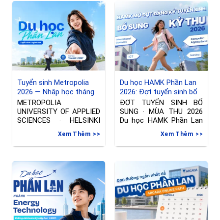
tế hóa vào ngày 19/01
Tuyển sinh Metropolia
Du học HAMK Phần Lan
2026 — Nhập học tháng
2026: Đợt tuyển sinh bổ
01/2027 tại Phần Lan
sung ngành International
METROPOLIA
ĐỢT TUYỂN SINH BỔ
Business & Công nghệ
UNIVERSITY OF APPLIED
SUNG · MÙA THU 2026
thông tin
SCIENCES · HELSINKI
Du học HAMK Phần Lan
Đợt tuyển sinh riêng —
2026
Xem Thêm
Xem Thêm
Nhập học tháng