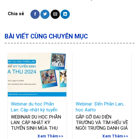
BÀI VIẾT CÙNG CHUYÊN MỤC
Webinar du học Phần
Webinar: Đến Phần Lan,
Lan: Cập nhật kỳ tuyển
học Aalto
sinh mùa Thu 2024
WEBINAR DU HỌC PHẦN
GẶP GỠ ĐẠI DIỆN
LAN: CẬP NHẬT KỲ
TRƯỜNG VÀ TÌM HIỂU VỀ
TUYỂN SINH MÙA THU
NGÔI TRƯỜNG DANH GIÁ
2024 Nếu bạn đã bỏ lỡ kỳ
NHẤT PHẦN LAN
Xem Thêm
Xem Thêm