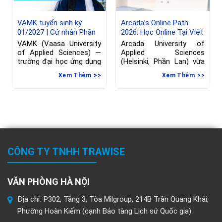
VAMK tuyển sinh kỳ
Arcada’s Online Path
01/2027 | Cử nhân Phần
2026: Học Online Tại Việt
Lan ngành Kỹ thuật
Nam, Chuyển Tiếp Sang
VAMK (Vaasa University
Arcada University of
Phần Lan, hạn đăng ký
of Applied Sciences) —
Applied Sciences
đến 08/06/2026
trường đại học ứng dụng
(Helsinki, Phần Lan) vừa
tại Vaasa, Phần
gia hạn deadline nộp đơn
Xem Thêm
Xem Thêm
vào
CÔNG TY TNHH TRAWISE
VĂN PHÒNG HÀ NỘI
Địa chỉ: P302, Tầng 3, Tòa Milgroup, 214B Trần Quang Khải,
Phường Hoàn Kiếm (cạnh Bảo tàng Lịch sử Quốc gia)