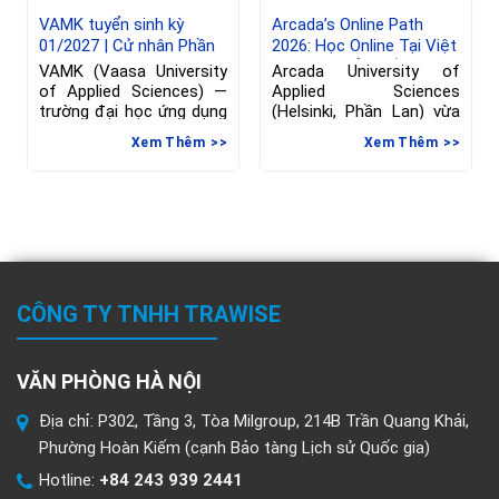
VAMK tuyển sinh kỳ
Arcada’s Online Path
01/2027 | Cử nhân Phần
2026: Học Online Tại Việt
Lan ngành Kỹ thuật
Nam, Chuyển Tiếp Sang
VAMK (Vaasa University
Arcada University of
Phần Lan, hạn đăng ký
of Applied Sciences) —
Applied Sciences
đến 08/06/2026
trường đại học ứng dụng
(Helsinki, Phần Lan) vừa
tại Vaasa, Phần
gia hạn deadline nộp đơn
Xem Thêm
Xem Thêm
vào
CÔNG TY TNHH TRAWISE
VĂN PHÒNG HÀ NỘI
Địa chỉ: P302, Tầng 3, Tòa Milgroup, 214B Trần Quang Khải,
Phường Hoàn Kiếm (cạnh Bảo tàng Lịch sử Quốc gia)
Hotline:
+84 243 939 2441