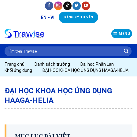
Skip
to
EN
VI
ĐĂNG KÝ TƯ VẤN
content
MENU
Trang chủ
Danh sách trường
Đại học Phần Lan
Khối ứng dụng
ĐẠI HỌC KHOA HỌC ỨNG DỤNG HAAGA-HELIA
ĐẠI HỌC KHOA HỌC ỨNG DỤNG
HAAGA-HELIA
MỤC LỤC BÀI VIẾT