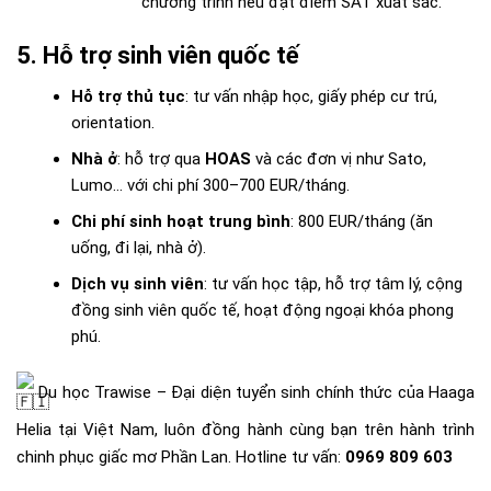
chương trình nếu đạt điểm SAT xuất sắc.
5. Hỗ trợ sinh viên quốc tế
Hỗ trợ thủ tục
: tư vấn nhập học, giấy phép cư trú,
orientation.
Nhà ở
: hỗ trợ qua
HOAS
và các đơn vị như Sato,
Lumo… với chi phí 300–700 EUR/tháng.
Chi phí sinh hoạt trung bình
: 800 EUR/tháng (ăn
uống, đi lại, nhà ở).
Dịch vụ sinh viên
: tư vấn học tập, hỗ trợ tâm lý, cộng
đồng sinh viên quốc tế, hoạt động ngoại khóa phong
phú.
Du học Trawise – Đại diện tuyển sinh chính thức của Haaga
Helia tại Việt Nam, luôn đồng hành cùng bạn trên hành trình
chinh phục giấc mơ Phần Lan. Hotline tư vấn:
0969 809 603