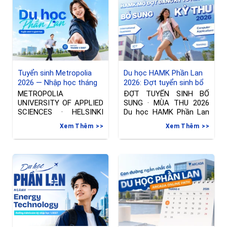
Tuyển sinh Metropolia
Du học HAMK Phần Lan
2026 — Nhập học tháng
2026: Đợt tuyển sinh bổ
01/2027 tại Phần Lan
sung ngành International
METROPOLIA
ĐỢT TUYỂN SINH BỔ
Business & Công nghệ
UNIVERSITY OF APPLIED
SUNG · MÙA THU 2026
thông tin
SCIENCES · HELSINKI
Du học HAMK Phần Lan
Đợt tuyển sinh riêng —
2026
Xem Thêm
Xem Thêm
Nhập học tháng