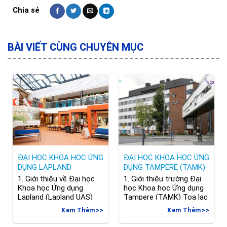
BÀI VIẾT CÙNG CHUYÊN MỤC
ĐẠI HỌC KHOA HỌC ỨNG
ĐẠI HỌC KHOA HỌC ỨNG
DỤNG LAPLAND
DỤNG TAMPERE (TAMK)
1. Giới thiệu về Đại học
1. Giới thiệu trường Đại
Khoa học Ứng dụng
học Khoa học Ứng dụng
Lapland (Lapland UAS)
Tampere (TAMK) Tọa lạc
Lapland University of
tại thành phố Tampere –
Xem Thêm
Xem Thêm
Applied Sciences
trung tâm thương mại,
(Lapland UAS) là trường
công nghiệp và văn hóa