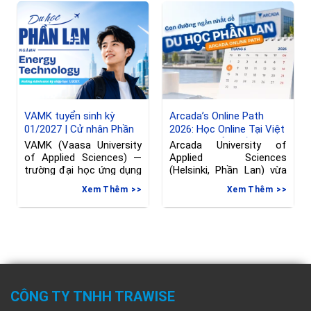
VAMK tuyển sinh kỳ
Arcada’s Online Path
01/2027 | Cử nhân Phần
2026: Học Online Tại Việt
Lan ngành Kỹ thuật
Nam, Chuyển Tiếp Sang
VAMK (Vaasa University
Arcada University of
Phần Lan, hạn đăng ký
of Applied Sciences) —
Applied Sciences
đến 08/06/2026
trường đại học ứng dụng
(Helsinki, Phần Lan) vừa
tại Vaasa, Phần
gia hạn deadline nộp đơn
Xem Thêm
Xem Thêm
vào
CÔNG TY TNHH TRAWISE