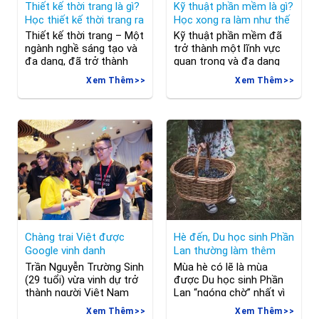
Thiết kế thời trang là gì?
Kỹ thuật phần mềm là gì?
Học thiết kế thời trang ra
Học xong ra làm như thế
làm gì?
nào?
Thiết kế thời trang – Một
Kỹ thuật phần mềm đã
ngành nghề sáng tạo và
trở thành một lĩnh vực
đa dạng, đã trở thành
quan trọng và đa dạng
một phần không thể
trong thế giới công nghệ
Xem Thêm
Xem Thêm
thiếu trong cuộc sống
hiện đại. Vậy “kỹ thuật
hiện đại. Nhưng thiết kế
phần mềm là gì?” và “học
thời trang là gì? Học thiết
kỹ thuật phần mềm ra
kế thời trang ra làm gì?
làm gì?”. 1. Kỹ thuật phần
Điều này đòi hỏi chúng ta
mềm là gì? Đầu tiên,
khám phá sâu hơn vào
chúng ta phải làm rõ khái
ngành này và
niệm “kỹ
Chàng trai Việt được
Hè đến, Du học sinh Phần
Google vinh danh
Lan thường làm thêm
những công việc gì?
Trần Nguyễn Trường Sinh
Mùa hè có lẽ là mùa
(29 tuổi) vừa vinh dự trở
được Du học sinh Phần
thành người Việt Nam
Lan “ngóng chờ” nhất vì
đầu tiên được vinh danh
được nghỉ dài và kiếm
Xem Thêm
Xem Thêm
là Google Developer
tìm các cơ hội việc làm!