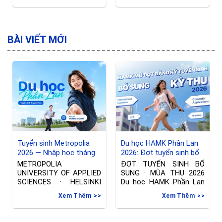
Expert (GDE) trong lĩnh
Đây cũng là khoảng thời
vực Flutter. “Bước ra khỏi
gian tuyệt vời nhất để rủ
vùng an toàn”, “đi ra
các “cạ cứng” đi khám
ngoài để thấy thế giới
phá Phần Lan, hứng trọn
BÀI VIẾT MỚI
rộng lớn” là thông điệp
những giọt nắng vàng
Sinh luôn hướng tới.Dưới
ươm sau bao
đây là một số chia
Tuyển sinh Metropolia
Du học HAMK Phần Lan
2026 — Nhập học tháng
2026: Đợt tuyển sinh bổ
01/2027 tại Phần Lan
sung ngành International
METROPOLIA
ĐỢT TUYỂN SINH BỔ
Business & Công nghệ
UNIVERSITY OF APPLIED
SUNG · MÙA THU 2026
thông tin
SCIENCES · HELSINKI
Du học HAMK Phần Lan
Đợt tuyển sinh riêng —
2026
Xem Thêm
Xem Thêm
Nhập học tháng