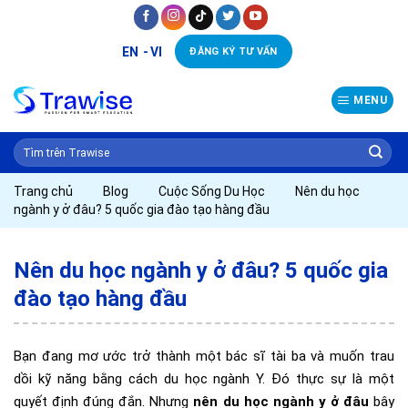
Skip
to
EN
VI
ĐĂNG KÝ TƯ VẤN
content
MENU
Trang chủ
Blog
Cuộc Sống Du Học
Nên du học
ngành y ở đâu? 5 quốc gia đào tạo hàng đầu
Nên du học ngành y ở đâu? 5 quốc gia
đào tạo hàng đầu
Bạn đang mơ ước trở thành một bác sĩ tài ba và muốn trau
dồi kỹ năng bằng cách du học ngành Y. Đó thực sự là một
quyết định đúng đắn. Nhưng
nên du học ngành y ở đâu
bây