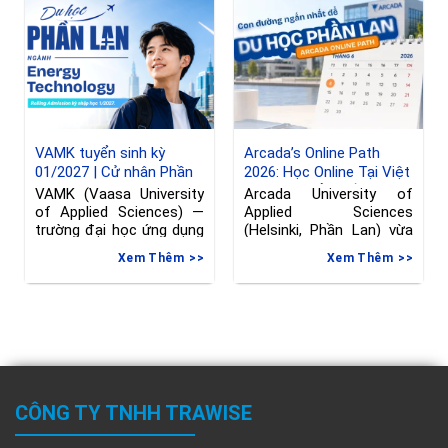
VAMK tuyển sinh kỳ
Arcada’s Online Path
01/2027 | Cử nhân Phần
2026: Học Online Tại Việt
Lan ngành Kỹ thuật
Nam, Chuyển Tiếp Sang
VAMK (Vaasa University
Arcada University of
Phần Lan, hạn đăng ký
of Applied Sciences) —
Applied Sciences
đến 08/06/2026
trường đại học ứng dụng
(Helsinki, Phần Lan) vừa
tại Vaasa, Phần
gia hạn deadline nộp đơn
Xem Thêm
Xem Thêm
vào
CÔNG TY TNHH TRAWISE