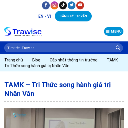
Skip
to
EN
VI
ĐĂNG KÝ TƯ VẤN
content
MENU
Trang chủ
Blog
Cập nhật thông tin trường
TAMK –
Tri Thức song hành giá trị Nhân Văn
TAMK – Tri Thức song hành giá trị
Nhân Văn