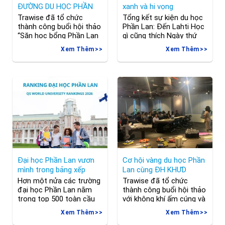
ĐƯỜNG DU HỌC PHẦN
xanh và hi vọng
LAN
Trawise đã tổ chức
Tổng kết sự kiện du học
thành công buổi hội thảo
Phần Lan: Đến Lahti Học
“Săn học bổng Phần Lan
gì cũng thích Ngày thứ
cùng Trawise với trường
Bảy đó tiết trời đột nhiên
Xem Thêm
Xem Thêm
đại học KHƯD TAMK, đại
hơi oi bức, không khí
học KHƯD HAMK và đại
nóng lên khiến căn phòng
học KHƯD SAMK” vào tối
Trawise cũng như nóng
ngày 6.11 vừa rồi. Các
hơn. Và màu xanh LAMK
Phụ huynh và học sinh
mang tới – vì môi trường,
tham gia chương trình đã
nơi đổi mới sáng tạo
được cập nhật các thông
mang đến nhiều
tin mới
Đại học Phần Lan vươn
Cơ hội vàng du học Phần
mình trong bảng xếp
Lan cùng ĐH KHƯD
hạng QS 2026
SAMK, ĐH KHƯD HAMK
Hơn một nửa các trường
Trawise đã tổ chức
và ĐH KHƯD Haaga Helia
đại học Phần Lan nằm
thành công buổi hội thảo
trong top 500 toàn cầu
với không khí ấm cúng và
Du học Trawise – Đại
thân thiện cùng các bậc
Xem Thêm
Xem Thêm
diện tuyển sinh chính
Phụ huynh, và các bạn