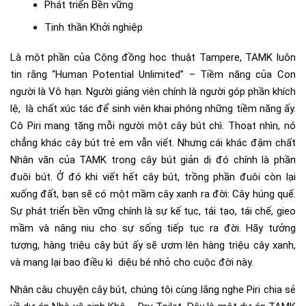
Phát triển Bền vững
Tinh thần Khởi nghiệp
Là một phần của Cộng đồng học thuật Tampere, TAMK luôn
tin rằng
“Human Potential Unlimited” – Tiềm năng của Con
người là Vô hạn
. Người giảng viên chính là người góp phần khích
lệ, là chất xúc tác để sinh viên khai phóng những tiềm năng ấy.
Cô Piri mang tặng mỗi người một cây bút chì. Thoạt nhìn, nó
chẳng khác cây bút trẻ em vẫn viết. Nhưng cái khác đậm chất
Nhân văn của TAMK trong cây bút giản dị đó chính là phần
đuôi bút. Ở đó khi viết hết cây bút, trồng phần đuôi còn lại
xuống đất, bạn sẽ có một mầm cây xanh ra đời: Cây húng quế.
Sự phát triển bền vững chính là sự kế tục, tái tạo, tái chế, gieo
mầm và nâng niu cho sự sống tiếp tục ra đời. Hãy tưởng
tượng, hàng triệu cây bút ấy sẽ ươm lên hàng triệu cây xanh,
và mang lại bao điều kì diệu bé nhỏ cho cuộc đời này.
Nhân câu chuyện cây bút, chúng tôi cùng lắng nghe Piri chia sẻ