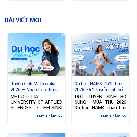
thức các trường đại học
học sinh, sinh viên tại
Phần Lan – tự hào thông
thành phố Hồ Chí Minh
báo: Trong bảng xếp
vào ngày Thứ Bảy, 17/10
hạng QS World University
vừa rồi. Các bạn đã được
BÀI VIẾT MỚI
Rankings 2026 với hơn
cập nhật các thông tin
1.500 trường đại học từ
mới nhất về trường,
hơn 100 quốc
Tuyển sinh Metropolia
Du học HAMK Phần Lan
2026 — Nhập học tháng
2026: Đợt tuyển sinh bổ
01/2027 tại Phần Lan
sung ngành International
METROPOLIA
ĐỢT TUYỂN SINH BỔ
Business & Công nghệ
UNIVERSITY OF APPLIED
SUNG · MÙA THU 2026
thông tin
SCIENCES · HELSINKI
Du học HAMK Phần Lan
Đợt tuyển sinh riêng —
2026
Xem Thêm
Xem Thêm
Nhập học tháng