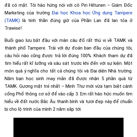
đã có mặt. Tôi hào hứng nói với cô
Piri Hiltunen – Giám Đốc
Marketing
của trường
Đại học Khoa học Ứng dụng Tampere
(TAMK)
là tinh thần đúng giờ của Phần Lan đã lan tỏa ở
Trawise!
Buổi giao lưu bắt đầu với màn câu đố rất thú vị về TAMK và
thành phố Tampere. Trái với dự đoán ban đầu của chúng tôi,
câu hỏi nào cũng được trả lời đúng 100%. Khách tham dự đã
tìm hiểu rất kĩ lưỡng và sâu sát trước khi đến với sự kiện. Một
món quà ý nghĩa cho tất cả chúng tôi và Đại diện Nhà trường.
Năm bạn học sinh may mắn đã được nhận 5 phần quà từ
TAMK. Gương mặt trẻ nhất – Minh Thư mới vừa tạm biệt cánh
cổng Phổ thông cơ sở để vào cấp 3. Em rất háo hức muốn tìm
hiểu về đất nước Bắc Âu thanh bình và tươi đẹp này để chuẩn
bị cho lộ trình của mình 2 năm sắp tới.