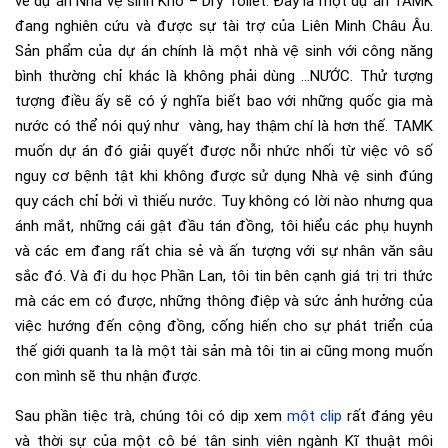
về dự án Nhà vệ sinh Khô – Dry Toilet. Đây là một dự án TAMK
đang nghiên cứu và được sự tài trợ của Liên Minh Châu Âu.
Sản phẩm của dự án chính là một nhà vệ sinh với công năng
bình thường chỉ khác là không phải dùng …NƯỚC. Thử tượng
tượng điều ấy sẽ có ý nghĩa biết bao với những quốc gia mà
nước có thể nói quý như vàng, hay thậm chí là hơn thế. TAMK
muốn dự án đó giải quyết được nỗi nhức nhối từ việc vô số
nguy cơ bệnh tật khi không được sử dụng Nhà vệ sinh đúng
quy cách chỉ bởi vì thiếu nước. Tuy không có lời nào nhưng qua
ánh mắt, những cái gật đầu tán đồng, tôi hiểu các phụ huynh
và các em đang rất chia sẻ và ấn tượng với sự nhân văn sâu
sắc đó. Và đi du học Phần Lan, tôi tin bên cạnh giá trị tri thức
mà các em có được, những thông điệp và sức ảnh hưởng của
việc hướng đến cộng đồng, cống hiến cho sự phát triển của
thế giới quanh ta là một tài sản mà tôi tin ai cũng mong muốn
con mình sẽ thu nhận được.
Sau phần tiệc trà, chúng tôi có dịp xem
một clip
rất đáng yêu
và thời sự của một cô bé tân sinh viên ngành Kĩ thuật môi